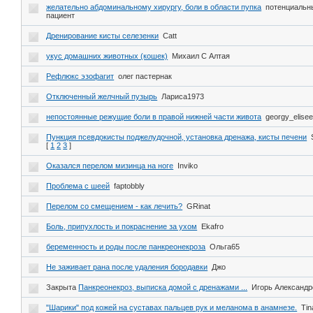
желательно абдоминальному хирургу, боли в области пупка
потенциальн
пациент
Дренирование кисты селезенки
Catt
укус домашних животных (кошек)
Михаил С Алтая
Рефлюкс эзофагит
олег пастернак
Отключенный желчный пузырь
Лариса1973
непостоянные режущие боли в правой нижней части живота
georgy_elise
Пункция псевдокисты поджелудочной, установка дренажа, кисты печени
[
1
2
3
]
Оказался перелом мизинца на ноге
Inviko
Проблема с шеей
faptobbly
Перелом со смещением - как лечить?
GRinat
Боль, припухлость и покраснение за ухом
Ekafro
беременность и роды после панкреонекроза
Ольга65
Не заживает рана после удаления бородавки
Джо
Закрыта
Панкреонекроз, выписка домой с дренажами ...
Игорь Александр
"Шарики" под кожей на суставах пальцев рук и меланома в анамнезе.
Tin