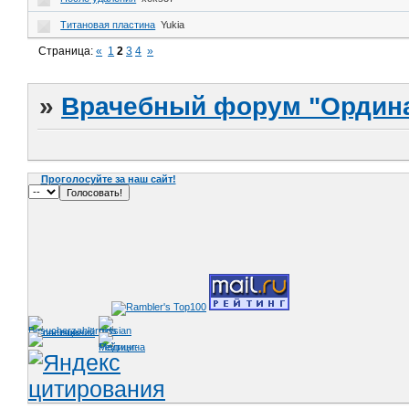
Титановая пластина
Yukia
Страница:
«
1
2
3
4
»
»
Врачебный форум "Ордина
Проголосуйте за наш сайт!