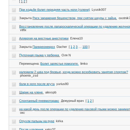
[
1
2
]
При ходьбе болит передняя часть ноги (голени)
Lyusik007
Закрыта
Риск заражения бешенством, при снятии шкуры с зайца.
oxotnik
Восстановление после лапароскапической операции по удалению желчно
vitfix
Аллергия на местные анестетики
Елена10
Закрыта
Панкреонекроз
Dacher
[
1
2
3
…
100
]
Пупочная грыжа у ребенка.
Оля N
Перемещена:
Болит запястье помогите.
limko
наложили 2 шва под бровью, когда можно возобновить занятия спортом?
phoenix_zsd
боли в ноге после жгута
yurius80
Шарик на члене.
alexspb
Спонтанный пневмоторакс
Дежурный врач
[
1
2
]
на какой день после операции по удалению паховой грыжи можно занима
окс
Опухли пальцы на руке
kirka
После удаления
xeks37