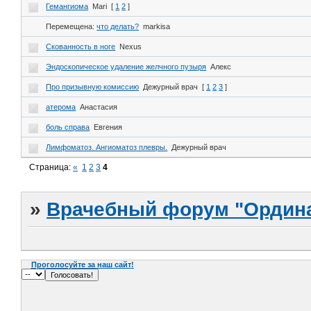
Гемангиома
Mari
[
1
2
]
Перемещена:
что делать?
markisa
Скованность в ноге
Nexus
Эндоскопическое удаление желчного пузыря
Алекс
Про призывную комиссию
Дежурный врач
[
1
2
3
]
атерома
Анастасия
боль справа
Евгения
Лимфоматоз. Ангиоматоз плевры.
Дежурный врач
Страница:
«
1
2
3
4
»
Врачебный форум "Ордина
Проголосуйте за наш сайт!