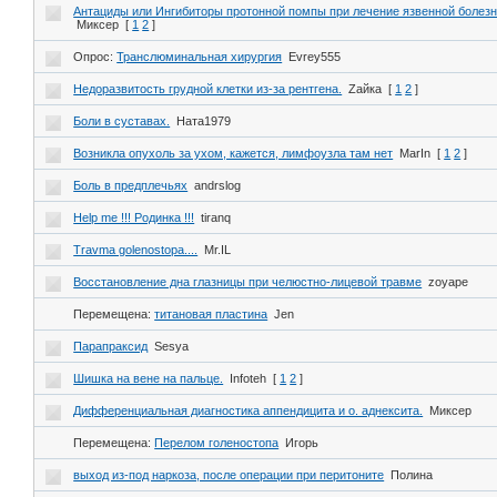
Антациды или Ингибиторы протонной помпы при лечение язвенной болез
Миксер
[
1
2
]
Опрос:
Транслюминальная хирургия
Evrey555
Недоразвитость грудной клетки из-за рентгена.
Zайка
[
1
2
]
Боли в суставах.
Ната1979
Возникла опухоль за ухом, кажется, лимфоузла там нет
MarIn
[
1
2
]
Боль в предплечьях
andrslog
Help me !!! Родинка !!!
tiranq
Travma golenostopa....
Mr.IL
Восстановление дна глазницы при челюстно-лицевой травме
zoyape
Перемещена:
титановая пластина
Jen
Парапраксид
Sesya
Шишка на вене на пальце.
Infoteh
[
1
2
]
Дифференциальная диагностика аппендицита и о. аднексита.
Миксер
Перемещена:
Перелом голеностопа
Игорь
выход из-под наркоза, после операции при перитоните
Полина