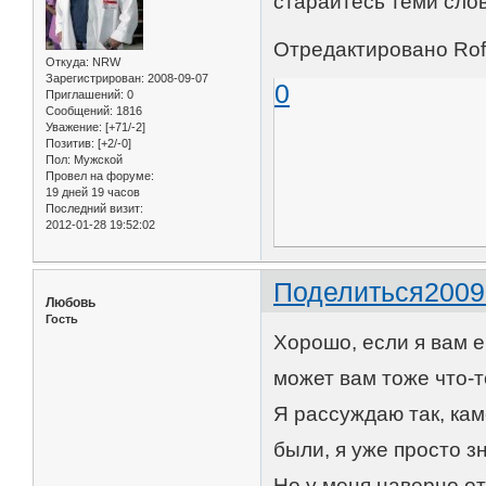
старайтесь теми слов
Отредактировано Rofe
Откуда:
NRW
Зарегистрирован
: 2008-09-07
0
Приглашений:
0
Сообщений:
1816
Уважение:
[+71/-2]
Позитив:
[+2/-0]
Пол:
Мужской
Провел на форуме:
19 дней 19 часов
Последний визит:
2012-01-28 19:52:02
Поделиться
2009
Любовь
Гость
Хорошо, если я вам е
может вам тоже что-т
Я рассуждаю так, кам
были, я уже просто з
Но у меня наверно от