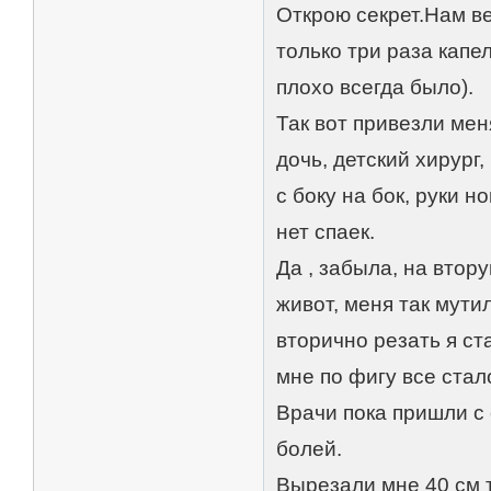
Открою секрет.Нам ве
только три раза капе
плохо всегда было).
Так вот привезли мен
дочь, детский хирург
с боку на бок, руки н
нет спаек.
Да , забыла, на втор
живот, меня так мутил
вторично резать я ст
мне по фигу все стал
Врачи пока пришли с 
болей.
Вырезали мне 40 см т