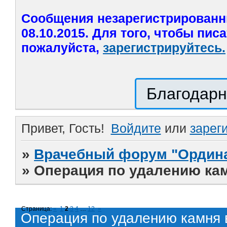
Сообщения незарегистрированн
08.10.2015. Для того, чтобы пис
пожалуйста,
зарегистрируйтесь.
Благодарн
Привет, Гость!
Войдите
или
зарег
»
Врачебный форум "Ордина
»
Операция по удалению ка
Страница:
«
1
2
3
4
…
12
»
Операция по удалению камня 