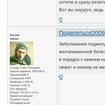
хотели а сразу резат
Вот вы хирурги, вед
0
Поделиться
2009
Dacher
Хирург
Заболевания поджелу
желчекаменной болез
в порядок с камнем не
лежит и никому не ме
Откуда:
Санкт-Петербург
Зарегистрирован
: 2008-08-21
Приглашений:
0
0
Сообщений:
4424
Уважение:
[+205/-6]
Позитив:
[+44/-1]
Пол:
Мужской
Возраст:
52
[1973-12-01]
Провел на форуме:
20 дней 0 часов
Последний визит: