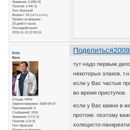
Уважение:
[+205/-6]
Позитив:
[+44/-1]
Пол:
Мужской
Возраст:
52
[1973-12-01]
Провел на форуме:
20 дней 0 часов
Последний визит:
2019-11-12 22:59:16
Поделиться
2009
Rofe
Врач
тут надо первым дел
некоторых злаков, т.н
если у Вас частые п
во время приступов.
Откуда:
NRW
Зарегистрирован
: 2008-09-07
если у Вас камни в ж
Приглашений:
0
Сообщений:
1816
протоке. поэтому важ
Уважение:
[+71/-2]
Позитив:
[+2/-0]
холецисто-панкреатик
Пол:
Мужской
Провел на форуме: