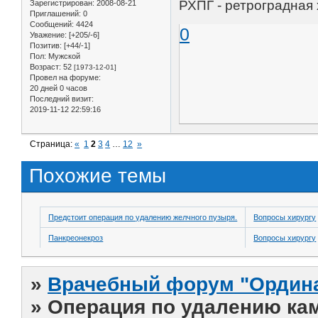
РХПГ - ретроградная
Зарегистрирован
: 2008-08-21
Приглашений:
0
Сообщений:
4424
0
Уважение:
[+205/-6]
Позитив:
[+44/-1]
Пол:
Мужской
Возраст:
52
[1973-12-01]
Провел на форуме:
20 дней 0 часов
Последний визит:
2019-11-12 22:59:16
Страница:
«
1
2
3
4
…
12
»
Похожие темы
Предстоит операция по удалению желчного пузыря.
Вопросы хирургу
Панкреонекроз
Вопросы хирургу
»
Врачебный форум "Ордина
»
Операция по удалению ка