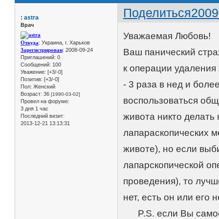
Поделиться
2009
:
astra
Врач
Уважаемая Любовь!
Откуда
: Украина, г. Харьков
Зарегистрирован
: 2008-09-24
Ваш панический стра
Приглашений:
0
Сообщений:
100
к операции удаления
Уважение:
[+3/-0]
Позитив:
[+3/-0]
- 3 раза в нед и бол
Пол:
Женский
Возраст:
36
[1990-03-02]
воспользоваться общи
Провел на форуме:
3 дня 1 час
живота никто делать 
Последний визит:
2013-12-21 13:13:31
лапараскопических ме
животе), но если вы
лапарскопической оп
проведения), то лучш
нет, есть он или его н
P.S. если Вы самост