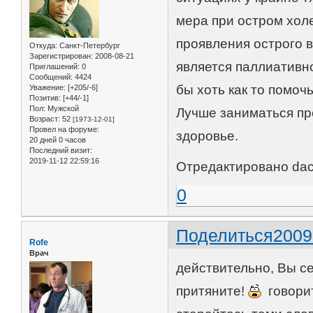
мера при остром хол
проявления острого 
Откуда:
Санкт-Петербург
Зарегистрирован
: 2008-08-21
является паллиативно
Приглашений:
0
Сообщений:
4424
бы хоть как то помочь
Уважение:
[+205/-6]
Позитив:
[+44/-1]
Пол:
Мужской
Лучше заниматься пр
Возраст:
52
[1973-12-01]
Провел на форуме:
здоровье.
20 дней 0 часов
Последний визит:
2019-11-12 22:59:16
Отредактировано dach
0
Поделиться
2009
Rofe
Врач
действительно, Вы се
притяните!
говорит