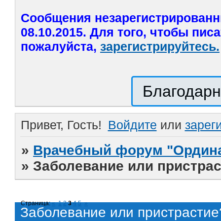
Сообщения незарегистрированн
08.10.2015. Для того, чтобы пис
пожалуйста,
зарегистрируйтесь.
Благодарн
Привет, Гость!
Войдите
или
зарег
»
Врачебный форум "Ордина
»
Заболевание или пристра
Страница:
«
1
2
3
4
5
»
Заболевание или пристрастие