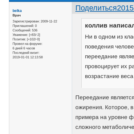
Поделиться
2015
belka
Врач
Зарегистрирован
: 2009-11-22
коллив написал
Приглашений:
0
Сообщений:
536
Уважение:
[+83/-2]
Ни в одном из кл
Позитив:
[+102/-0]
Провел на форуме:
поведения человек
6 дней 6 часов
Последний визит:
переедание являе
2019-01-01 12:13:58
провоцирует их р
возрастание веса 
Переедание является
ожирения. Которое, в
примера на уровне ф
сложного метаболиче