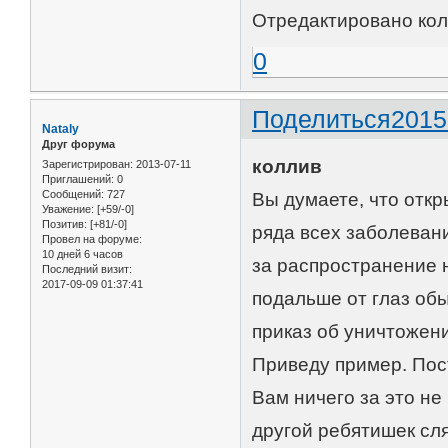
Отредактировано колл
0
Поделиться
2015
Nataly
Друг форума
коллив
Зарегистрирован
: 2013-07-11
Приглашений:
0
Сообщений:
727
Вы думаете, что откр
Уважение:
[+59/-0]
Позитив:
[+81/-0]
ряда всех заболеван
Провел на форуме:
10 дней 6 часов
за распространение н
Последний визит:
2017-09-09 01:37:41
подальше от глаз обы
приказ об уничтожени
Приведу пример. Пос
Вам ничего за это не
другой ребятишек сля