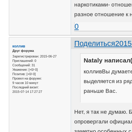
наркотиками- отноше
разное отношение к 
0
Поделиться
2015
коллив
Друг форума
Зарегистрирован
: 2015-06-27
Nataly написал(
Приглашений:
0
Сообщений:
31
Уважение:
[+0/-0]
колливВы думаете
Позитив:
[+0/-0]
Провел на форуме:
выделяется из ря
9 часов 10 минут
Последний визит:
раньше Вас.
2015-07-14 17:27:27
Нет, я так не думаю. 
опровергали официаль
заметно особенных с