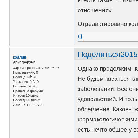
И есть такие "психич
отношениях.
Отредактировано колл
0
Поделиться
2015
коллив
Друг форума
Однако продолжим.
К
Зарегистрирован
: 2015-06-27
Приглашений:
0
Сообщений:
31
Не будем касаться к
Уважение:
[+0/-0]
Позитив:
[+0/-0]
заболеваний. Все он
Провел на форуме:
9 часов 10 минут
удовольствий. И толь
Последний визит:
2015-07-14 17:27:27
облегчение. Каковы 
фармакологическими 
есть нечто общее у в