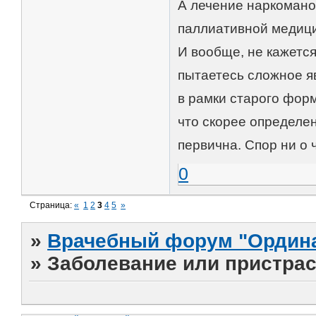
А лечение наркоманов
паллиативной медици
И вообще, не кажется
пытаетесь сложное я
в рамки старого фор
что скорее определен
первична. Спор ни о 
0
Страница:
«
1
2
3
4
5
»
»
Врачебный форум "Ордина
»
Заболевание или пристра