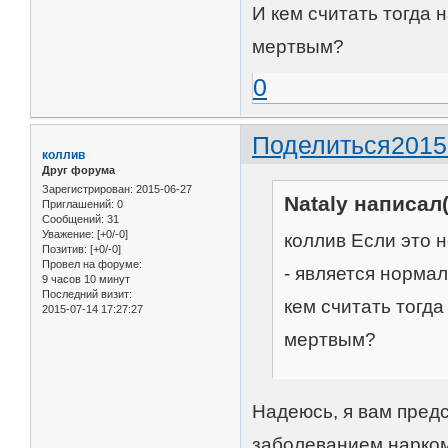
И кем считать тогда
мертвым?
0
Поделиться
2015
коллив
Друг форума
Зарегистрирован
: 2015-06-27
Nataly написал(
Приглашений:
0
Сообщений:
31
Уважение:
[+0/-0]
коллив Если это н
Позитив:
[+0/-0]
Провел на форуме:
- является норма
9 часов 10 минут
Последний визит:
кем считать тогд
2015-07-14 17:27:27
мертвым?
Надеюсь, я вам предс
заболеванием нарком