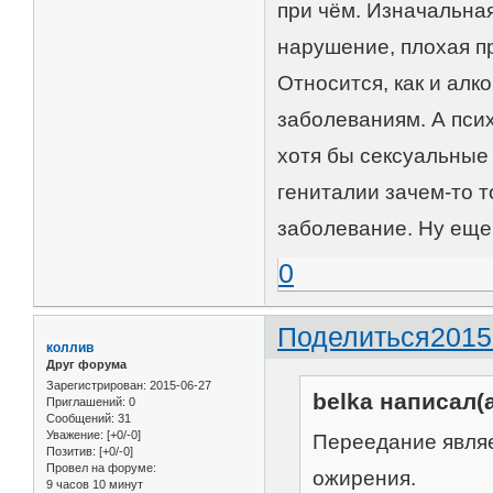
при чём. Изначальная
нарушение, плохая пр
Относится, как и алк
заболеваниям. А псих
хотя бы сексуальные
гениталии зачем-то 
заболевание. Ну еще 
0
Поделиться
2015
коллив
Друг форума
Зарегистрирован
: 2015-06-27
belka написал(а
Приглашений:
0
Сообщений:
31
Уважение:
[+0/-0]
Переедание являе
Позитив:
[+0/-0]
Провел на форуме:
ожирения.
9 часов 10 минут