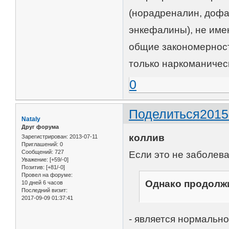
(норадреналин, дофа
энкефалины), не имею
общие закономерност
только наркоманическ
0
Поделиться
2015
Nataly
Друг форума
коллив
Зарегистрирован
: 2013-07-11
Приглашений:
0
Сообщений:
727
Если это не заболеван
Уважение:
[+59/-0]
Позитив:
[+81/-0]
Провел на форуме:
Однако продолжи
10 дней 6 часов
Последний визит:
2017-09-09 01:37:41
- является нормальн