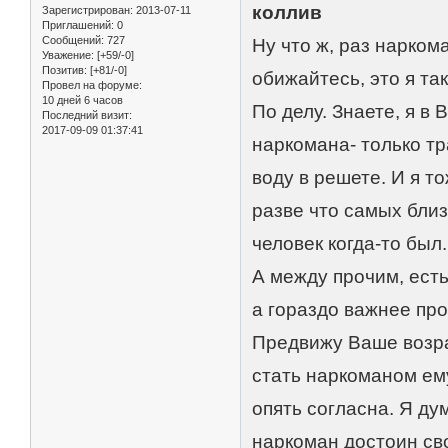
коллив
Зарегистрирован
: 2013-07-11
Приглашений:
0
Сообщений:
727
Ну что ж, раз нарком
Уважение:
[+59/-0]
Позитив:
[+81/-0]
обижайтесь, это я та
Провел на форуме:
10 дней 6 часов
По делу. Знаете, я в
Последний визит:
2017-09-09 01:37:41
наркомана- только тр
воду в решете. И я т
разве что самых близ
человек когда-то был.
А между прочим, есть
а гораздо важнее пр
Предвижу Ваше возраж
стать наркоманом ему
опять согласна. Я ду
наркоман достоин сво