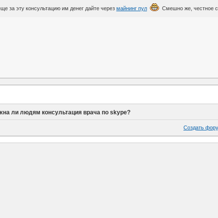
еще за эту консультацию им денег дайте через
майнинг пул
Смешно же, честное с
жна ли людям консультация врача по skype?
Создать фор