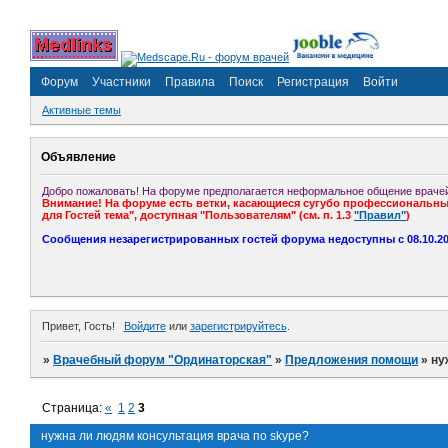
Форум
Участники
Правила
Поиск
Регистрация
Войти
Активные темы
Объявление
Добро пожаловать! На форуме предполагается неформальное общение врачей
Внимание! На форуме есть ветки, касающиеся сугубо профессиональных
для Гостей тема", доступная "Пользователям" (см. п. 1.3
"Правил"
)
Сообщения незарегистрированных гостей форума недоступны с 08.10.201
Привет, Гость!
Войдите
или
зарегистрируйтесь
.
»
Врачебный форум "Ординаторская"
»
Предложения помощи
»
ну
Страница:
«
1
2
3
нужна ли людям консультация врача по skype?