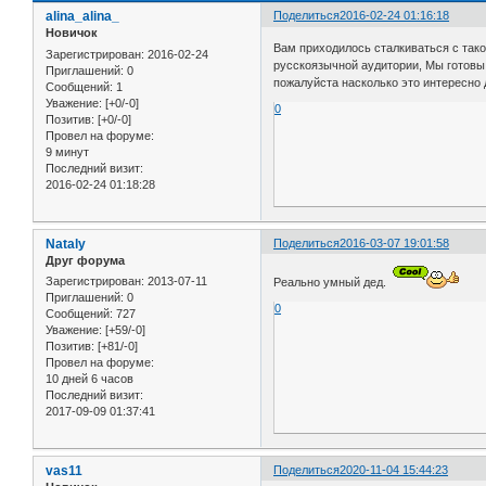
alina_alina_
Поделиться
2016-02-24 01:16:18
Новичок
Вам приходилось сталкиваться с тако
Зарегистрирован
: 2016-02-24
русскоязычной аудитории, Мы готовы
Приглашений:
0
пожалуйста насколько это интересно 
Сообщений:
1
Уважение:
[+0/-0]
0
Позитив:
[+0/-0]
Провел на форуме:
9 минут
Последний визит:
2016-02-24 01:18:28
Nataly
Поделиться
2016-03-07 19:01:58
Друг форума
Зарегистрирован
: 2013-07-11
Реально умный дед.
Приглашений:
0
0
Сообщений:
727
Уважение:
[+59/-0]
Позитив:
[+81/-0]
Провел на форуме:
10 дней 6 часов
Последний визит:
2017-09-09 01:37:41
vas11
Поделиться
2020-11-04 15:44:23