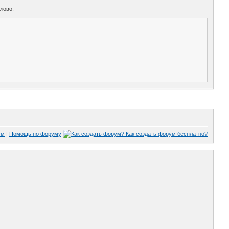
лово.
ум
|
Помощь по форуму