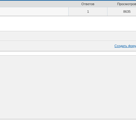
Ответов
Просмотро
1
8635
Создать фор