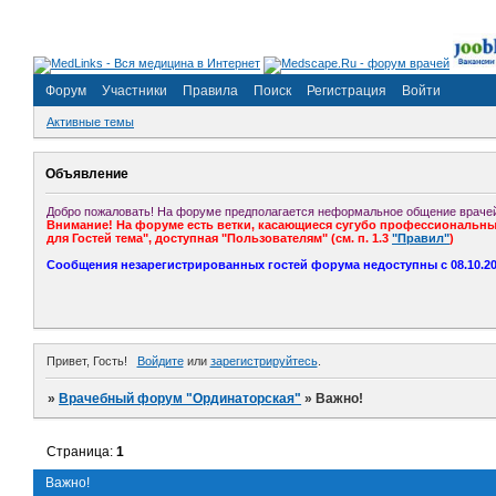
Форум
Участники
Правила
Поиск
Регистрация
Войти
Активные темы
Объявление
Добро пожаловать! На форуме предполагается неформальное общение врачей
Внимание! На форуме есть ветки, касающиеся сугубо профессиональных
для Гостей тема", доступная "Пользователям" (см. п. 1.3
"Правил"
)
Сообщения незарегистрированных гостей форума недоступны с 08.10.201
Привет, Гость!
Войдите
или
зарегистрируйтесь
.
»
Врачебный форум "Ординаторская"
»
Важно!
Страница:
1
Важно!