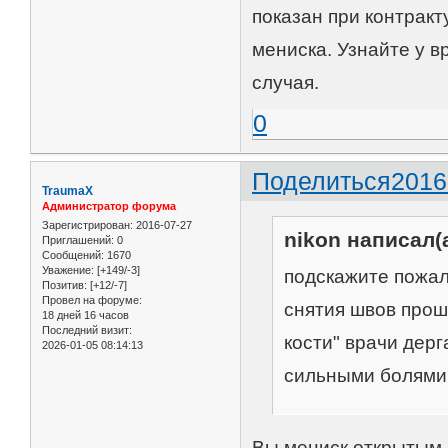
показан при контракт
мениска. Узнайте у в
случая.
0
Поделиться
2016
TraumaX
Администратор форума
Зарегистрирован
: 2016-07-27
nikon написал(а
Приглашений:
0
Сообщений:
1670
Уважение:
[+149/-3]
подскажите пожал
Позитив:
[+12/-7]
Провел на форуме:
снятия швов прошл
18 дней 16 часов
Последний визит:
кости" врачи дерг
2026-01-05 08:14:13
сильными болями
Вы мениск открытым с