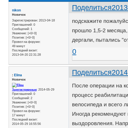
Поделиться
2013
nikon
Новичок
подскажите пожалуйст
Зарегистрирован
: 2013-04-18
Приглашений:
0
Сообщений:
1
прошло 1,5-2 месяца,
Уважение:
[+0/-0]
Позитив:
[+0/-0]
дергали, пытались "о
Провел на форуме:
49 минут
0
Последний визит:
2013-04-20 22:31:28
Поделиться
2014
:
Elina
Новичок
После операции на к
Зарегистрирован
: 2014-05-29
Приглашений:
0
процесс реабилитаци
Сообщений:
2
Уважение:
[+0/-0]
велосипеда и всего л
Позитив:
[+0/-0]
Провел на форуме:
Иногда рекомендуют 
17 минут
Последний визит:
выздоровления. Напри
2014-05-29 16:55:56