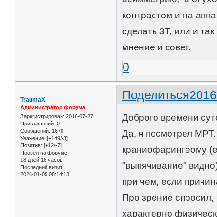
контрастом и на апп
сделать 3Т, или и та
мнение и совет.
0
Поделиться
2016
TraumaX
Администратор форума
Доброго времени суто
Зарегистрирован
: 2016-07-27
Приглашений:
0
Сообщений:
1670
Да, я посмотрел МРТ.
Уважение:
[+149/-3]
Позитив:
[+12/-7]
краниофарингеому (е
Провел на форуме:
18 дней 16 часов
"выпячивание" видно)
Последний визит:
2026-01-05 08:14:13
при чем, если причин
Про зрение спросил, 
характерно физическ