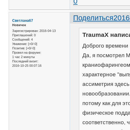
0
Поделиться
2016
Светлана67
Новичок
Зарегистрирован
: 2016-04-13
TraumaX написа
Приглашений:
0
Сообщений:
4
Уважение:
[+0/-0]
Доброго времени 
Позитив:
[+0/-0]
Провел на форуме:
Да, я посмотрел М
1 час 2 минуты
Последний визит:
краниофарингеому
2016-10-25 00:07:16
характерное "вып
ассиметрия здесь
новообразовании.
потому как для эт
физическое подда
соответственно, 