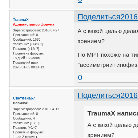
Поделиться
2016
TraumaX
Администратор форума
А с какой целью дел
Зарегистрирован
: 2016-07-27
Приглашений:
0
Сообщений:
1670
зрением?
Уважение:
[+149/-3]
Позитив:
[+12/-7]
Провел на форуме:
По МРТ похоже на ти
18 дней 16 часов
Последний визит:
"ассиметрии гипофиза
2026-01-05 08:14:13
0
Поделиться
2016
Светлана67
Новичок
Зарегистрирован
: 2016-04-13
TraumaX написа
Приглашений:
0
Сообщений:
4
Уважение:
[+0/-0]
А с какой целью 
Позитив:
[+0/-0]
Провел на форуме:
зрением?
1 час 2 минуты