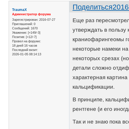
Поделиться
2016
TraumaX
Администратор форума
Еще раз пересмотрел
Зарегистрирован
: 2016-07-27
Приглашений:
0
Сообщений:
1670
утверждать в пользу
Уважение:
[+149/-3]
Позитив:
[+12/-7]
краниофарингеомы го
Провел на форуме:
18 дней 16 часов
некоторые намеки на
Последний визит:
2026-01-05 08:14:13
некоторых срезах (н
детали сложно отдиф
характерная картина
кальцификации.
В принципе, кальциф
рентгене (и его иног
Так и не знаю пока в