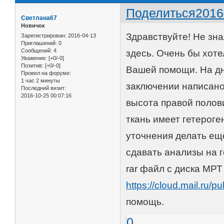
Поделиться
2016
Светлана67
Новичок
Здравствуйте! Не зна
Зарегистрирован
: 2016-04-13
Приглашений:
0
Сообщений:
4
здесь. Очень бы хот
Уважение:
[+0/-0]
Позитив:
[+0/-0]
Вашей помощи. На дн
Провел на форуме:
1 час 2 минуты
заключении написано
Последний визит:
2016-10-25 00:07:16
высота правой полови
ткань имеет гетероге
уточнения делать ещ
сдавать анализы на г
rar файл с диска МРТ
https://cloud.mail.ru
помощь.
0