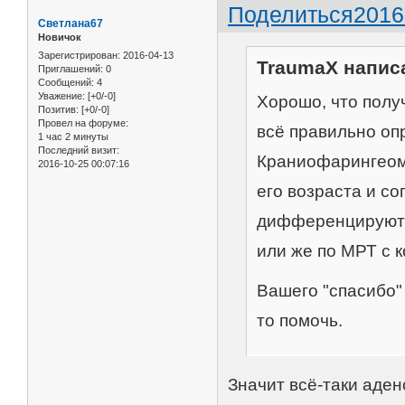
Поделиться
2016
Светлана67
Новичок
Зарегистрирован
: 2016-04-13
TraumaX написа
Приглашений:
0
Сообщений:
4
Уважение:
[+0/-0]
Хорошо, что получ
Позитив:
[+0/-0]
Провел на форуме:
всё правильно оп
1 час 2 минуты
Последний визит:
Краниофарингеому
2016-10-25 00:07:16
его возраста и с
дифференцируют д
или же по МРТ с к
Вашего "спасибо" 
то помочь.
Значит всё-таки аде