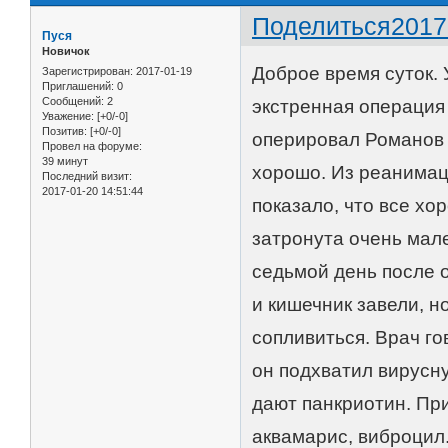
Поделиться
2017
Пуся
Новичок
Доброе время суток. У
Зарегистрирован
: 2017-01-19
Приглашений:
0
Сообщений:
2
экстренная операция 
Уважение:
[+0/-0]
Позитив:
[+0/-0]
оперировал Романов 
Провел на форуме:
39 минут
хорошо. Из реанимац
Последний визит:
2017-01-20 14:51:44
показало, что все хо
затронута очень мале
седьмой день после о
и кишечник завели, но
сопливиться. Врач го
он подхватил вирусн
дают панкриотин. Пр
аквамарис, виброцил.