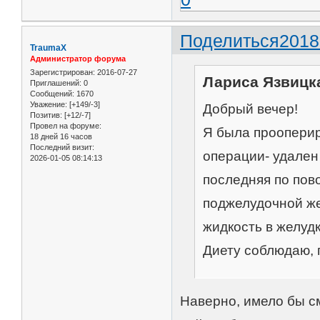
Поделиться
2018
TraumaX
Администратор форума
Зарегистрирован
: 2016-07-27
Лариса Язвицка
Приглашений:
0
Сообщений:
1670
Уважение:
[+149/-3]
Добрый вечер!
Позитив:
[+12/-7]
Провел на форуме:
Я была прооперир
18 дней 16 часов
Последний визит:
операции- удален
2026-01-05 08:14:13
последняя по пов
поджелудочной же
жидкость в желудк
Диету соблюдаю, п
Наверно, имело бы с