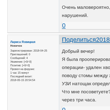
Очень маловероятно,
нарушений.
0
Поделиться
2018
Лариса Язвицкая
Новичок
Добрый вечер!
Зарегистрирован
: 2018-04-25
Приглашений:
0
Сообщений:
4
Я была прооперирован
Уважение:
[+0/-0]
Позитив:
[+0/-0]
операции- удален хво
Провел на форуме:
1 час 15 минут
поводу стомы между 
Последний визит:
2018-05-15 20:54:54
УЗИ натощак определя
Что мне посоветуете?
через три часа.
0