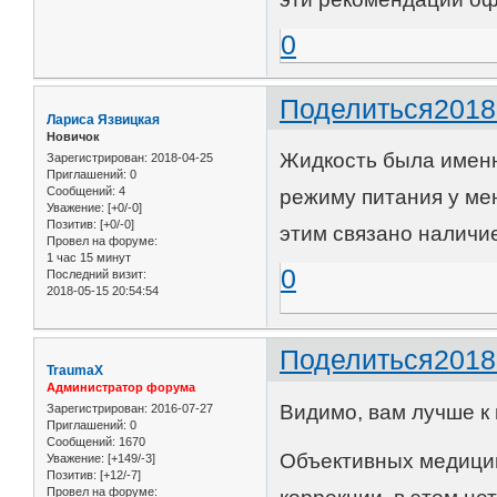
0
Поделиться
2018
Лариса Язвицкая
Новичок
Жидкость была именно
Зарегистрирован
: 2018-04-25
Приглашений:
0
Сообщений:
4
режиму питания у мен
Уважение:
[+0/-0]
Позитив:
[+0/-0]
этим связано наличи
Провел на форуме:
1 час 15 минут
0
Последний визит:
2018-05-15 20:54:54
Поделиться
2018
TraumaX
Администратор форума
Видимо, вам лучше к 
Зарегистрирован
: 2016-07-27
Приглашений:
0
Сообщений:
1670
Объективных медици
Уважение:
[+149/-3]
Позитив:
[+12/-7]
Провел на форуме: