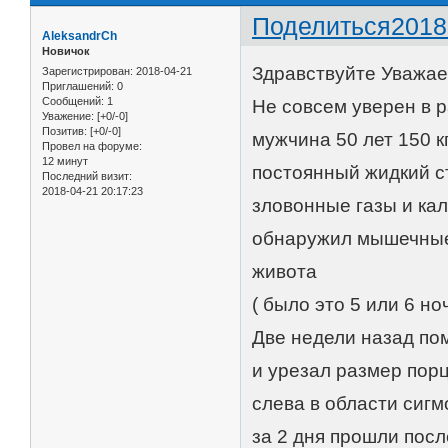
Поделиться
2018
AleksandrCh
Новичок
Здравствуйте Уважае
Зарегистрирован
: 2018-04-21
Приглашений:
0
Сообщений:
1
Не совсем уверен в 
Уважение:
[+0/-0]
Позитив:
[+0/-0]
мужчина 50 лет 150 к
Провел на форуме:
12 минут
постоянный жидкий ст
Последний визит:
2018-04-21 20:17:23
зловонные газы и ка
обнаружил мышечные
живота
( было это 5 или 6 ноч
Две недели назад пом
и урезал размер пор
слева в области сигм
за 2 дня прошли пос