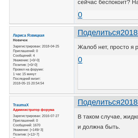
сейчас беспокоит? Н
0
Поделиться
2018
Лариса Язвицкая
Новичок
Жалоб нет, просто я 
Зарегистрирован
: 2018-04-25
Приглашений:
0
Сообщений:
4
0
Уважение:
[+0/-0]
Позитив:
[+0/-0]
Провел на форуме:
1 час 15 минут
Последний визит:
2018-05-15 20:54:54
Поделиться
2018
TraumaX
Администратор форума
В таком случае, жидк
Зарегистрирован
: 2016-07-27
Приглашений:
0
Сообщений:
1670
и должна быть.
Уважение:
[+149/-3]
Позитив:
[+12/-7]