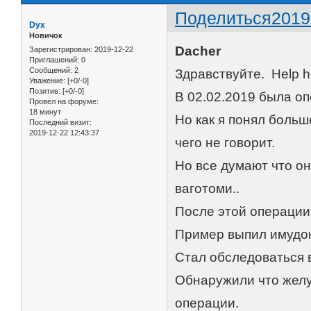
Поделиться
2019
Dyx
Новичок
Dacher
Зарегистрирован
: 2019-12-22
Приглашений:
0
Сообщений:
2
Здравствуйте. Help h
Уважение:
[+0/-0]
Позитив:
[+0/-0]
В 02.02.2019 была о
Провел на форуме:
18 минут
Но как я понял больш
Последний визит:
2019-12-22 12:43:37
чего не говорит.
Но все думают что он
ваготоми..
После этой операции 
Пример выпил имудон 
Стал обследоваться 
Обнаружили что желу
операции.