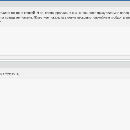
грала в гостях с кошкой. Я ее провоцировала, и она очень легко прикусила мне палец
ки я правда не помыла. Животное показалось очень ласковым, спокойным и общительн
?
ма уже есть.