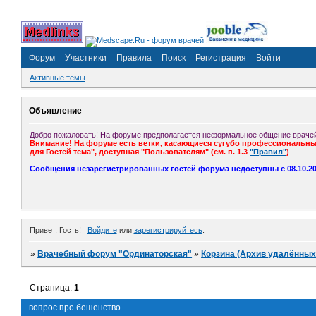
Форум
Участники
Правила
Поиск
Регистрация
Войти
Активные темы
Объявление
Добро пожаловать! На форуме предполагается неформальное общение врачей
Внимание! На форуме есть ветки, касающиеся сугубо профессиональных
для Гостей тема", доступная "Пользователям" (см. п. 1.3
"Правил"
)
Сообщения незарегистрированных гостей форума недоступны с 08.10.201
Привет, Гость!
Войдите
или
зарегистрируйтесь
.
»
Врачебный форум "Ординаторская"
»
Корзина (Архив удалённых
Страница:
1
вопрос про бешенство