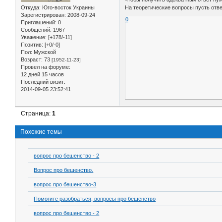
На теоретические вопросы пусть отве
Откуда:
Юго-восток Украины
Зарегистрирован
: 2008-09-24
0
Приглашений:
0
Сообщений:
1967
Уважение:
[+178/-11]
Позитив:
[+0/-0]
Пол:
Мужской
Возраст:
73
[1952-11-23]
Провел на форуме:
12 дней 15 часов
Последний визит:
2014-09-05 23:52:41
Страница:
1
Похожие темы
вопрос про бешенство - 2
Вопрос про бешенство.
вопрос про бешенство-3
Помогите разобраться, вопросы про бешенство
вопрос про бешенство - 2