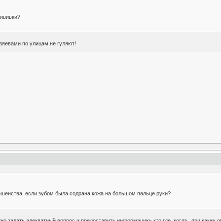
рививки?
зяевами по улицам не гуляют!
ешенства, если зубом была содрана кожа на большом пальце руки?
но задать адекватный вопрос и предоставить информацию- кто,где, когда , при каких 