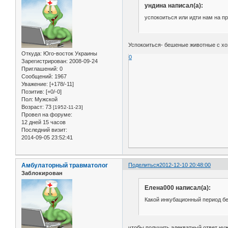
ундина написал(а):
успокоиться или идти нам на п
Успокоиться- бешеные животные с хо
Откуда:
Юго-восток Украины
0
Зарегистрирован
: 2008-09-24
Приглашений:
0
Сообщений:
1967
Уважение:
[+178/-11]
Позитив:
[+0/-0]
Пол:
Мужской
Возраст:
73
[1952-11-23]
Провел на форуме:
12 дней 15 часов
Последний визит:
2014-09-05 23:52:41
Амбулаторный травматолог
Поделиться
2012-12-10 20:48:00
Заблокирован
Елена000 написал(а):
Какой инкубационный период б
чтобы получить адекватный ответ нуж