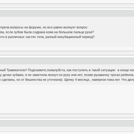
трела вопросы на форуме, но все равно волнует вопрос:
ва, если зубом была содрана кожа на большом пальце руки?
, что в различных частях тела, разный инкубационный период?
й Травматолог! Подскажите,пожалуйста, как поступить в такой ситуации: в конце ноя
 дочки зубами, я не заметила лизнул он руку или нет, позже рукавичку трогал ребенок
о сделаны, но от бешенства не уточнила). Щенку 4 месяца , наверное пока нет. Что де