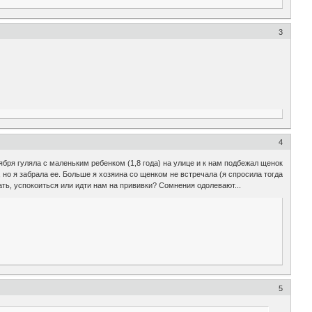
3
4
бря гуляла с маленьким ребенком (1,8 года) на улице и к нам подбежал щенок
, но я забрала ее. Больше я хозяина со щенком не встречала (я спросила тогда
лать, успокоиться или идти нам на прививки? Сомнения одолевают...
5