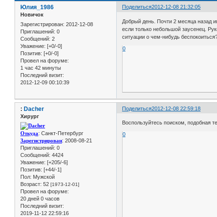
Юлия_1986
Поделиться
2012-12-08 21:32:05
Новичок
Добрый день. Почти 2 месяца назад и
Зарегистрирован
: 2012-12-08
если только небольшой заусенец. Ру
Приглашений:
0
ситуации о чем-нибудь беспокоиться
Сообщений:
2
Уважение:
[+0/-0]
0
Позитив:
[+0/-0]
Провел на форуме:
1 час 42 минуты
Последний визит:
2012-12-09 00:10:39
:
Dacher
Поделиться
2012-12-08 22:59:18
Хирург
Воспользуйтесь поиском, подобная те
Откуда
: Санкт-Петербург
0
Зарегистрирован
: 2008-08-21
Приглашений:
0
Сообщений:
4424
Уважение:
[+205/-6]
Позитив:
[+44/-1]
Пол:
Мужской
Возраст:
52
[1973-12-01]
Провел на форуме:
20 дней 0 часов
Последний визит:
2019-11-12 22:59:16