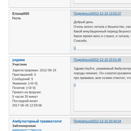
Елена000
Поделиться
2012-12-10 13:52:37
Гость
Добрый день.
Очень много читала о бешенстве, смо
Какой инкубационный период бешенст
Какое время жить в страхе, я читала
Спасибо.
0
ундина
Поделиться
2012-12-10 15:51:46
Участник
Здравствуйте, уважаемый Амбулаторны
Зарегистрирован
: 2012-06-19
породы пекинес. Он схватил рукавичку
Приглашений:
0
про прививки, мне хозяин ответил, чт
Сообщений:
5
Уважение:
[+0/-0]
0
Позитив:
[+3/-0]
Провел на форуме:
5 часов 30 минут
Последний визит:
2017-06-26 12:59:06
Амбулаторный травматолог
Поделиться
2012-12-10 20:44:54
Заблокирован