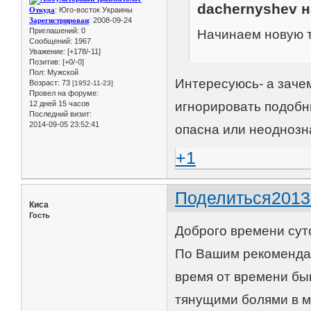
dachernyshev н
Откуда
: Юго-восток Украины
Зарегистрирован
: 2008-09-24
Приглашений:
0
Начинаем новую т
Сообщений:
1967
Уважение:
[+178/-11]
Позитив:
[+0/-0]
Пол:
Мужской
Интересуюсь- а заче
Возраст:
73
[1952-11-23]
Провел на форуме:
12 дней 15 часов
игнорировать подобны
Последний визит:
2014-09-05 23:52:41
опасна или неоднозн
+1
Поделиться
2013
Киса
Гость
Доброго времени сут
По Вашим рекомендац
время от времени быв
тянущими болями в ме