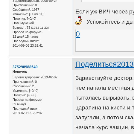
Зарегистрирован
: 2008-09-24
Приглашений:
0
Сообщений:
1967
Если уж ВИЧ через р
Уважение:
[+178/-11]
Позитив:
[+0/-0]
Успокойтесь и ды
Пол:
Мужской
Возраст:
73
[1952-11-23]
0
Провел на форуме:
12 дней 15 часов
Последний визит:
2014-09-05 23:52:41
Поделиться
2013
375298988540
Новичок
Здравствуйте доктор.
Зарегистрирован
: 2013-02-07
Приглашений:
0
Сообщений:
2
нее напала местная д
Уважение:
[+0/-0]
Позитив:
[+0/-0]
пыталась вырывать, 
Провел на форуме:
39 минут
царапина на кисти и 
Последний визит:
2013-02-11 15:52:07
запугали, а потом ск
начала курс вакцин, 