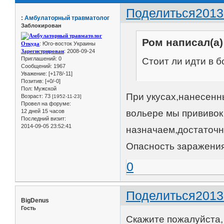
Поделиться
2013
:
Амбулаторный травматолог
Заблокирован
Ром написал(а)
Откуда
: Юго-восток Украины
Зарегистрирован
: 2008-09-24
Приглашений:
0
Стоит ли идти в 
Сообщений:
1967
Уважение:
[+178/-11]
Позитив:
[+0/-0]
Пол:
Мужской
При укусах,нанесен
Возраст:
73
[1952-11-23]
Провел на форуме:
12 дней 15 часов
вольере мы прививок
Последний визит:
2014-09-05 23:52:41
назначаем,достаточн
Опасность заражени
0
Поделиться
2013
BigDenus
Гость
Скажите пожалуйста,