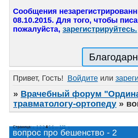
Сообщения незарегистрированн
08.10.2015. Для того, чтобы пис
пожалуйста,
зарегистрируйтесь.
Благодарн
Привет, Гость!
Войдите
или
зарег
»
Врачебный форум "Ордина
травматологу-ортопеду
»
во
Страница:
«
1
2
3
4
5
6
…
121
»
вопрос про бешенство - 2