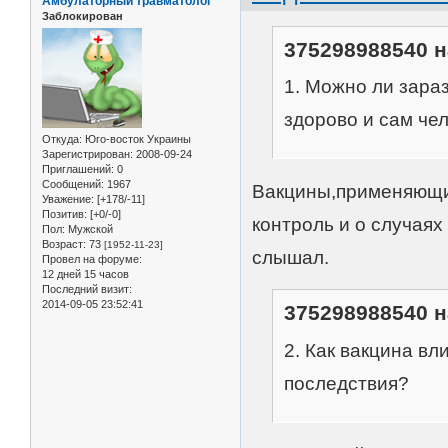
Амбулаторный травматолог
Заблокирован
375298988540 н
1. Можно ли зара
здорово и сам че
Откуда:
Юго-восток Украины
Зарегистрирован
: 2008-09-24
Приглашений:
0
Сообщений:
1967
Вакцины,применяющи
Уважение:
[+178/-11]
Позитив:
[+0/-0]
контроль и о случая
Пол:
Мужской
Возраст:
73
[1952-11-23]
слышал.
Провел на форуме:
12 дней 15 часов
Последний визит:
2014-09-05 23:52:41
375298988540 н
2. Как вакцина вл
последствия?