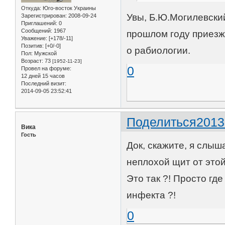
Откуда:
Юго-восток Украины
Увы, Б.Ю.Могилевский
Зарегистрирован
: 2008-09-24
Приглашений:
0
Сообщений:
1967
прошлом году приезжа
Уважение:
[+178/-11]
Позитив:
[+0/-0]
о рабиологии.
Пол:
Мужской
Возраст:
73
[1952-11-23]
0
Провел на форуме:
12 дней 15 часов
Последний визит:
2014-09-05 23:52:41
Поделиться
2013
Вика
Гость
Док, скажите, я слыш
неплохой щит от этой
Это так ?! Просто где 
инфекта ?!
0