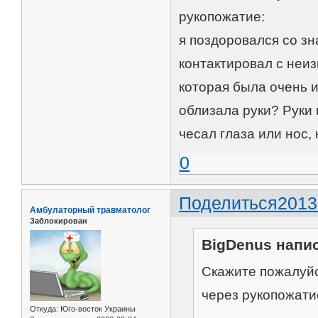
рукопожатие:
я поздоровался со зн
контактировал с неиз
которая была очень и
облизала руки? Руки 
чесал глаза или нос,
0
Поделиться
2013
Амбулаторный травматолог
Заблокирован
BigDenus напис
Скажите пожалуйс
через рукопожати
Откуда:
Юго-восток Украины