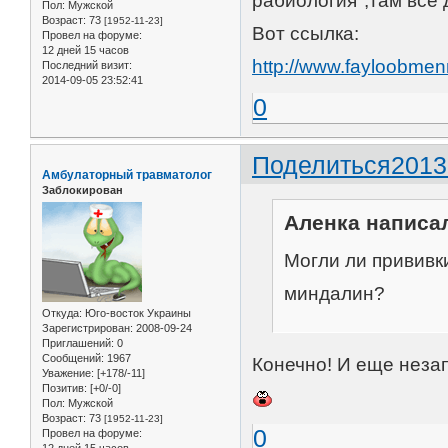
рабиология",там все 
Пол:
Мужской
Возраст:
73
[1952-11-23]
Вот ссылка:
Провел на форуме:
12 дней 15 часов
http://www.fayloobmen
Последний визит:
2014-09-05 23:52:41
0
Поделиться
2013
Амбулаторный травматолог
Заблокирован
Аленка написал
Могли ли прививк
миндалин?
Откуда:
Юго-восток Украины
Зарегистрирован
: 2008-09-24
Приглашений:
0
Сообщений:
1967
Конечно! И еще неза
Уважение:
[+178/-11]
Позитив:
[+0/-0]
Пол:
Мужской
Возраст:
73
[1952-11-23]
0
Провел на форуме:
12 дней 15 часов