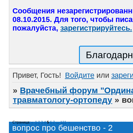
Сообщения незарегистрированн
08.10.2015. Для того, чтобы пис
пожалуйста,
зарегистрируйтесь.
Благодарн
Привет, Гость!
Войдите
или
зарег
»
Врачебный форум "Ордина
травматологу-ортопеду
»
во
Страница:
«
1
2
3
4
5
6
7
…
121
»
вопрос про бешенство - 2