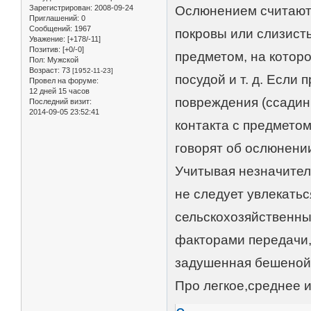
Ослюнением считают
Зарегистрирован
: 2008-09-24
Приглашений:
0
Сообщений:
1967
покровы или слизисты
Уважение:
[+178/-11]
Позитив:
[+0/-0]
предметом, на котор
Пол:
Мужской
Возраст:
73
[1952-11-23]
посудой и т. д. Если
Провел на форуме:
12 дней 15 часов
повреждения (ссадины
Последний визит:
2014-09-05 23:52:41
контакта с предметом
говорят об ослюнени
Учитывая незначител
не следует увлекать
сельскохозяйственны
факторами передачи,
задушенная бешеной 
Про легкое,среднее 