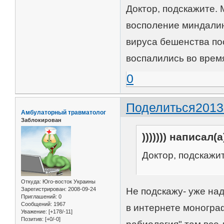
Доктор, подскажите.
восполение миндалин
вируса бешенства по
воспалились во врем
0
Поделиться
2013
Амбулаторный травматолог
Заблокирован
))))))) написал(а
Доктор, подскажит
Откуда:
Юго-восток Украины
Не подскажу- уже на
Зарегистрирован
: 2008-09-24
Приглашений:
0
Сообщений:
1967
в интернете моногра
Уважение:
[+178/-11]
Позитив:
[+0/-0]