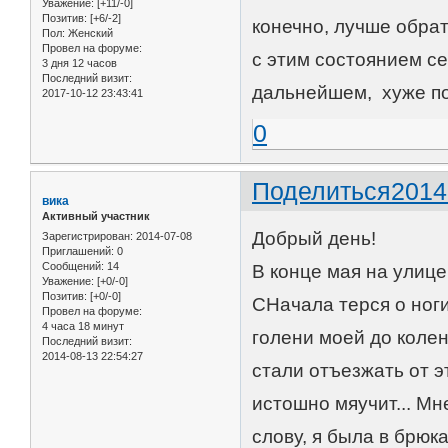
Уважение:
[+11/-0]
Позитив:
[+6/-2]
конечно, лучше обрат
Пол:
Женский
Провел на форуме:
с этим состоянием се
3 дня 12 часов
Последний визит:
дальнейшем, хуже по
2017-10-12 23:43:41
0
Поделиться
2014
вика
Активный участник
Добрый день!
Зарегистрирован
: 2014-07-08
Приглашений:
0
Сообщений:
14
В конце мая на улице
Уважение:
[+0/-0]
Позитив:
[+0/-0]
СНачала терся о ноги
Провел на форуме:
4 часа 18 минут
голени моей до колен
Последний визит:
2014-08-13 22:54:27
стали отъезжать от э
истошно мяучит... Мн
слову, я была в брюк