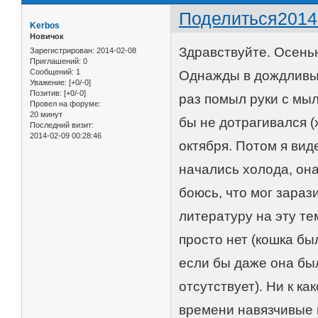
Поделиться
2014
Kerbos
Новичок
Здравствуйте. Осень
Зарегистрирован
: 2014-02-08
Приглашений:
0
Сообщений:
1
Однажды в дождливый 
Уважение:
[+0/-0]
Позитив:
[+0/-0]
раз помыл руки с мыл
Провел на форуме:
20 минут
бы не дотрагивался (
Последний визит:
2014-02-09 00:28:46
октября. Потом я вид
начались холода, она
боюсь, что мог зараз
литературу на эту те
просто нет (кошка бы
если бы даже она бы
отсутствует). Ни к к
времени навязчивые м