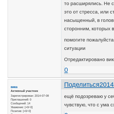
то расширялись. Не 
это от стресса, или с
насыщенный, в голов
сторонним, которых 
помогите пожалуйста
ситуации
Отредактировано вика
0
Поделиться
2014
вика
Активный участник
ещё подозреваю у себ
Зарегистрирован
: 2014-07-08
Приглашений:
0
Сообщений:
14
чувствую, что с ума с
Уважение:
[+0/-0]
Позитив:
[+0/-0]