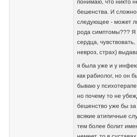
понимаю, что никто н
бешенства. И сложно 
следующее - может ли
рода симптомы??? Я 
сердца, чувствовать, 
невроз, страх) выда
я была уже и у инфек
как рабиолог, но он 
бываю у психотерапев
но почему то не убеж
бешенство уже бы за 
всякие атипичные случ
тем более болит именн
немеет, то в суставах