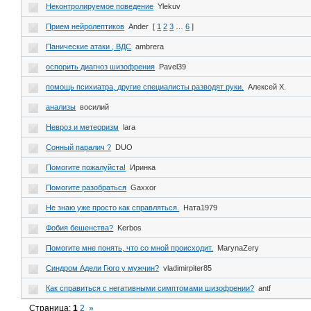
Неконтролируемое поведение
Ylekuv
Прием нейролептиков
Ander
[
1
2
3
…
6
]
Панические атаки , ВДС
ambrera
оспорить диагноз шизофрения
Pavel39
помощь психиатра, другие специалисты разводят руки.
Алексей Х.
анализы
восилий
Невроз и метеоризм
lara
Сонный паралич ?
DUO
Помогите пожалуйста!
Иринка
Помогите разобраться
Gaxxor
Не знаю уже просто как справляться.
Ната1979
Фобия бешенства?
Kerbos
Помогите мне понять, что со мной происходит.
MarynaZery
Синдром Адели Гюго у мужчин?
vladimirpiter85
Как справиться с негативными симптомами шизофрении?
antf
Страница:
1
2
»