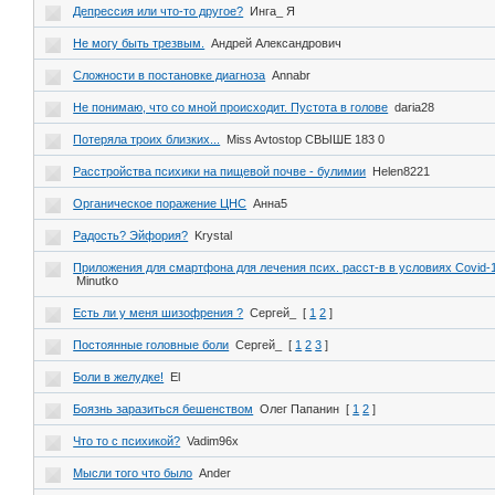
Депрессия или что-то другое?
Инга_ Я
Не могу быть трезвым.
Андрей Александрович
Сложности в постановке диагноза
Annabr
Не понимаю, что со мной происходит. Пустота в голове
daria28
Потеряла троих близких...
Miss Avtostop СВЫШЕ 183 0
Расстройства психики на пищевой почве - булимии
Helen8221
Органическое поражение ЦНС
Анна5
Радость? Эйфория?
Krystal
Приложения для смартфона для лечения псих. расст-в в условиях Covid-
Minutko
Есть ли у меня шизофрения ?
Сергей_
[
1
2
]
Постоянные головные боли
Сергей_
[
1
2
3
]
Боли в желудке!
El
Боязнь заразиться бешенством
Олег Папанин
[
1
2
]
Что то с психикой?
Vadim96x
Мысли того что было
Ander