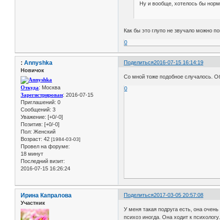
Ну и вообще, хотелось бы нор
Как бы это глупо не звучало можно п
0
:
Annyshka
Поделиться
2016-07-15 16:14:19
Новичок
Со мной тоже подобное случалось. Об
Откуда
: Москва
0
Зарегистрирован
: 2016-07-15
Приглашений:
0
Сообщений:
3
Уважение:
[+0/-0]
Позитив:
[+0/-0]
Пол:
Женский
Возраст:
42
[1984-03-03]
Провел на форуме:
18 минут
Последний визит:
2016-07-15 16:26:24
Ирина Капралова
Поделиться
2017-03-05 20:57:08
Участник
У меня такая подруга есть, она очен
психоз иногда. Она ходит к психологу