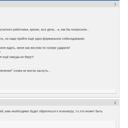
1
тного работника, кризис, все дела... и, как бы попросили...
рать, но надо пройти ещё одно формальное собеседование.
 меня ждать, меня как веслом по голове ударило!
.
я ещё никуда не берут!
вления" снова не могла заснуть...
2
, вам необходимо будет обратиться к психиатру, т.к.это может быть