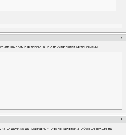
4
еским началом в человеке, а не с психическими отклонениями.
5
чатся даже, когда произошло что-то неприятное, это больше похоже на