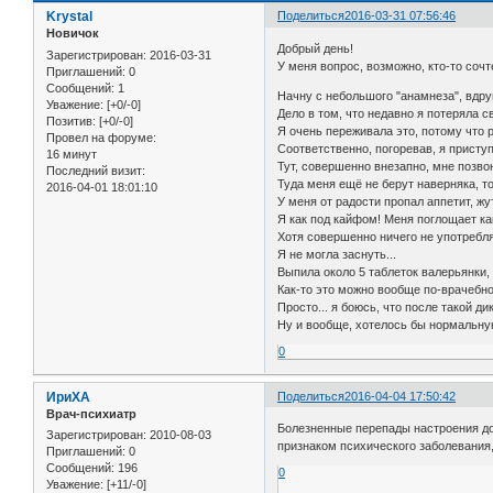
Krystal
Поделиться
2016-03-31 07:56:46
Новичок
Добрый день!
Зарегистрирован
: 2016-03-31
У меня вопрос, возможно, кто-то соч
Приглашений:
0
Сообщений:
1
Начну с небольшого "анамнеза", вдруг
Уважение:
[+0/-0]
Дело в том, что недавно я потеряла с
Позитив:
[+0/-0]
Я очень переживала это, потому что 
Провел на форуме:
Соответственно, погоревав, я присту
16 минут
Тут, совершенно внезапно, мне позво
Последний визит:
Туда меня ещё не берут наверняка, то
2016-04-01 18:01:10
У меня от радости пропал аппетит, жут
Я как под кайфом! Меня поглощает ка
Хотя совершенно ничего не употребля
Я не могла заснуть...
Выпила около 5 таблеток валерьянки, 
Как-то это можно вообще по-врачебн
Просто... я боюсь, что после такой д
Ну и вообще, хотелось бы нормальну
0
ИриХА
Поделиться
2016-04-04 17:50:42
Врач-психиатр
Болезненные перепады настроения дол
Зарегистрирован
: 2010-08-03
признаком психического заболевания
Приглашений:
0
Сообщений:
196
0
Уважение:
[+11/-0]