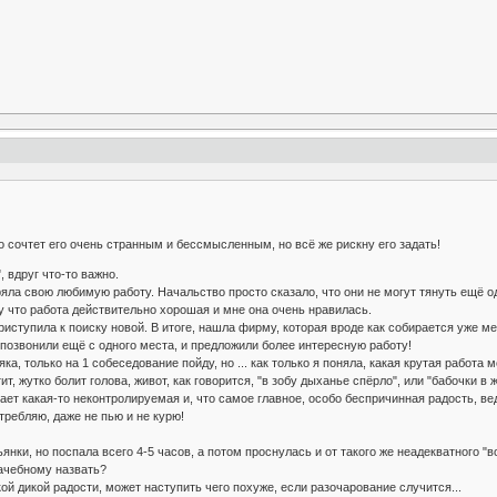
о сочтет его очень странным и бессмысленным, но всё же рискну его задать!
 вдруг что-то важно.
ряла свою любимую работу. Начальство просто сказало, что они не могут тянуть ещё одно
у что работа действительно хорошая и мне она очень нравилась.
приступила к поиску новой. В итоге, нашла фирму, которая вроде как собирается уже 
 позвонили ещё с одного места, и предложили более интересную работу!
ка, только на 1 собеседование пойду, но ... как только я поняла, какая крутая работа 
т, жутко болит голова, живот, как говорится, "в зобу дыханье спёрло", или "бабочки в 
ает какая-то неконтролируемая и, что самое главное, особо беспричинная радость, ве
требляю, даже не пью и не курю!
янки, но поспала всего 4-5 часов, а потом проснулась и от такого же неадекватного "в
ачебному назвать?
акой дикой радости, может наступить чего похуже, если разочарование случится...