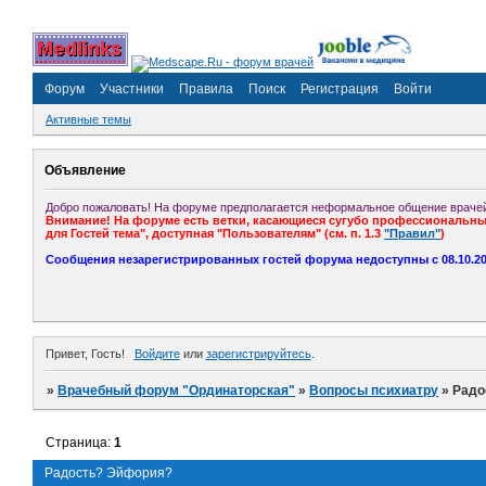
Форум
Участники
Правила
Поиск
Регистрация
Войти
Активные темы
Объявление
Добро пожаловать! На форуме предполагается неформальное общение врачей
Внимание! На форуме есть ветки, касающиеся сугубо профессиональных
для Гостей тема", доступная "Пользователям" (см. п. 1.3
"Правил"
)
Сообщения незарегистрированных гостей форума недоступны с 08.10.201
Привет, Гость!
Войдите
или
зарегистрируйтесь
.
»
Врачебный форум "Ординаторская"
»
Вопросы психиатру
»
Радо
Страница:
1
Радость? Эйфория?