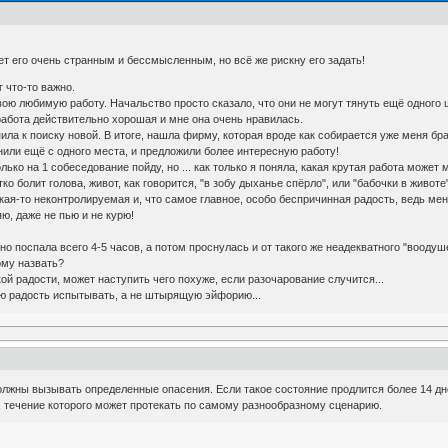
тет его очень странным и бессмысленным, но всё же рискну его задать!
 что-то важно.
вою любимую работу. Начальство просто сказало, что они не могут тянуть ещё одного шта
работа действительно хорошая и мне она очень нравилась.
пила к поиску новой. В итоге, нашла фирму, которая вроде как собирается уже меня б
нили ещё с одного места, и предложили более интересную работу!
лько на 1 собеседование пойду, но ... как только я поняла, какая крутая работа может
ко болит голова, живот, как говорится, "в зобу дыханье спёрло", или "бабочки в животе"
кая-то неконтролируемая и, что самое главное, особо беспричинная радость, ведь мен
ю, даже не пью и не курю!
но поспала всего 4-5 часов, а потом проснулась и от такого же неадекватного "воодуше
ому назвать?
икой радости, может наступить чего похуже, если разочарование случится...
ю радость испытывать, а не штырящую эйфорию...
жны вызывать определенные опасения. Если такое состояние продлится более 14 дней
, течение которого может протекать по самому разнообразному сценарию.