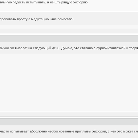
мальную радость испытывать, а не штырящую эйфорию...
опробовать простую медитацию, мне помогало)
ычно "остывала" на следующий день. Думаю, это связано с бурной фантазией и творч
ь часто испытывает абсолютно необоснованные приплывы эйфории, с ней это может слу
.