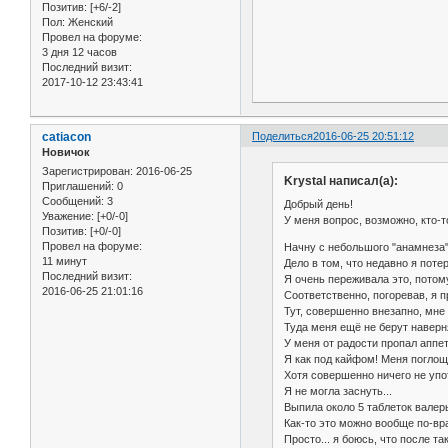
Позитив:
[+6/-2]
Пол:
Женский
Провел на форуме:
3 дня 12 часов
Последний визит:
2017-10-12 23:43:41
catiacon
Поделиться
2016-06-25 20:51:12
Новичок
Зарегистрирован
: 2016-06-25
Krystal написал(а):
Приглашений:
0
Сообщений:
3
Добрый день!
Уважение:
[+0/-0]
У меня вопрос, возможно, кто-т
Позитив:
[+0/-0]
Провел на форуме:
Начну с небольшого "анамнеза",
11 минут
Дело в том, что недавно я поте
Последний визит:
Я очень переживала это, потом
2016-06-25 21:01:16
Соответственно, погоревав, я 
Тут, совершенно внезапно, мне
Туда меня ещё не берут наверня
У меня от радости пропал аппети
Я как под кайфом! Меня поглощ
Хотя совершенно ничего не упо
Я не могла заснуть...
Выпила около 5 таблеток валерь
Как-то это можно вообще по-вр
Просто... я боюсь, что после т