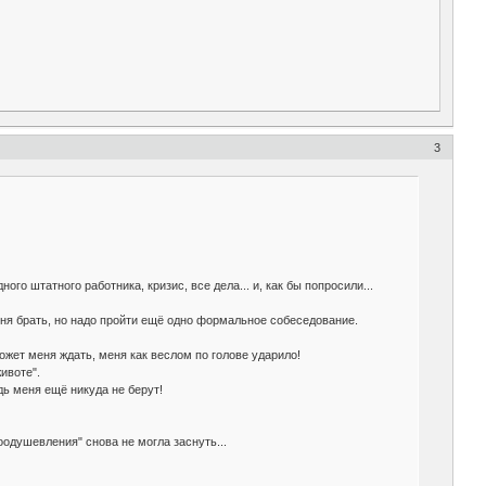
3
го штатного работника, кризис, все дела... и, как бы попросили...
меня брать, но надо пройти ещё одно формальное собеседование.
может меня ждать, меня как веслом по голове ударило!
животе".
дь меня ещё никуда не берут!
оодушевления" снова не могла заснуть...