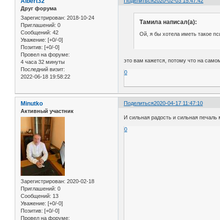
Albert32
Поделиться
2020-02-03 15:47:42
Друг форума
Зарегистрирован
: 2018-10-24
Тамила написал(а):
Приглашений:
0
Сообщений:
42
Ой, я бы хотела иметь такое п
Уважение:
[+0/-0]
Позитив:
[+0/-0]
Провел на форуме:
это вам кажется, потому что на само
4 часа 32 минуты
Последний визит:
0
2022-06-18 19:58:22
Minutko
Поделиться
2020-04-17 11:47:10
Активный участник
И сильная радость и сильная печаль 
0
Зарегистрирован
: 2020-02-18
Приглашений:
0
Сообщений:
13
Уважение:
[+0/-0]
Позитив:
[+0/-0]
Провел на форуме: