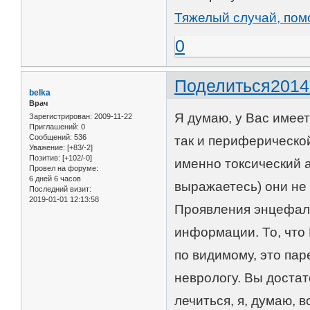
Тяжелый случай, пом
0
Поделиться
2014
belka
Врач
Я думаю, у Вас имеет
Зарегистрирован
: 2009-11-22
Приглашений:
0
Сообщений:
536
так и периферической
Уважение:
[+83/-2]
Позитив:
[+102/-0]
именно токсический а
Провел на форуме:
6 дней 6 часов
выражаетесь) они не 
Последний визит:
2019-01-01 12:13:58
Проявления энцефало
информации. То, что
по видимому, это пар
неврологу. Вы достат
лечиться, я, думаю, 