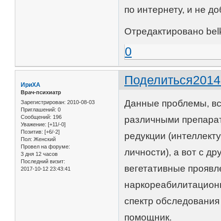
по интернету, и не д
Отредактировано belk
0
Поделиться
2014
ИриХА
Врач-психиатр
Данные проблемы, вс
Зарегистрирован
: 2010-08-03
Приглашений:
0
Сообщений:
196
различными препарат
Уважение:
[+11/-0]
Позитив:
[+6/-2]
редукции (интеллект
Пол:
Женский
Провел на форуме:
личности), а вот с д
3 дня 12 часов
Последний визит:
вегетативные проявл
2017-10-12 23:43:41
наркореабилитационн
спектр обследования
помощник.