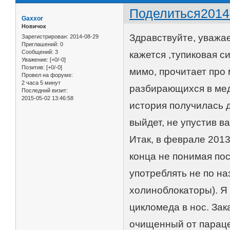
Поделиться
2014
Gaxxor
Новичок
Здравствуйте, уважа
Зарегистрирован
: 2014-08-29
Приглашений:
0
Сообщений:
3
кажется ,тупиковая с
Уважение:
[+0/-0]
Позитив:
[+0/-0]
мимо, прочитает про
Провел на форуме:
2 часа 5 минут
разбирающихся в мед
Последний визит:
2015-05-02 13:46:58
история получилась д
выйдет, не упустив в
Итак, в феврале 2013 
конца не понимая пос
употреблять не по н
холиноблокаторы). Я 
цикломеда в нос. Зак
очищенный от парацет