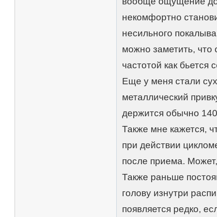
вообще ощущение дов
некомфортно станови
несильного покалыва
можно заметить, что 
частотой как бьется 
Еще у меня стали су
металлический привку
держится обычно 140
Также мне кажется, ч
при действии цикломе
после приема. Может,
Также раньше постоя
голову изнутри распи
появляется редко, ес