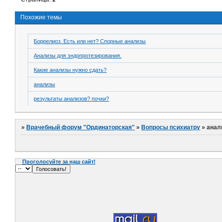
Похожие темы
Боррелиоз. Есть или нет? Спорные анализы
Анализы для эндопротезирования.
Какие анализы нужно сдать?
анализы
результаты анализов? почки?
»
Врачебный форум "Ординаторская"
»
Вопросы психиатру
»
анал
Проголосуйте за наш сайт!