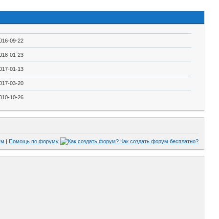
016-09-22
018-01-23
017-01-13
017-03-20
010-10-26
ум
|
Помощь по форуму