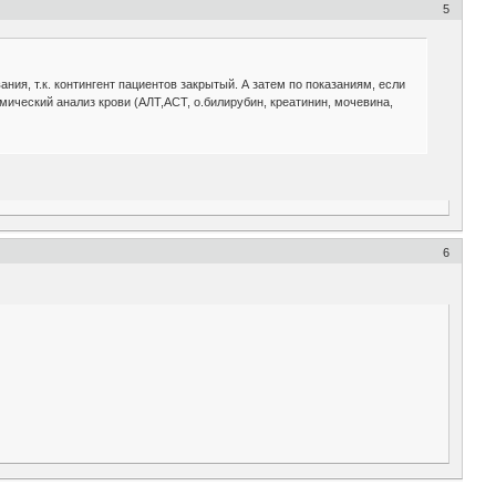
5
я, т.к. контингент пациентов закрытый. А затем по показаниям, если
мический анализ крови (АЛТ,АСТ, о.билирубин, креатинин, мочевина,
6