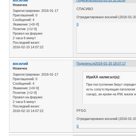
восилий
Новичок
СПАСИБО
Зарегистрирован
: 2016-01-17
Приглашений:
0
Отредактировано восилий (2016-01-20
Сообщений:
4
Уважение:
[+0/-0]
0
Позитив:
[+1/-0]
Провел на форуме:
2 часа 6 минут
Последний визит:
2016-02-10 14:07:22
восилий
Поделиться
2016-01-20 18:07:17
Новичок
Зарегистрирован
: 2016-01-17
ИриХА написал(а):
Приглашений:
0
Сообщений:
4
При поступлении берут определ
Уважение:
[+0/-0]
есть сопутствующая патология 
Позитив:
[+1/-0]
сахар), ан.крови на RW, мазок и
Провел на форуме:
2 часа 6 минут
Последний визит:
FFGG
2016-02-10 14:07:22
Отредактировано восилий (2016-01-20
0