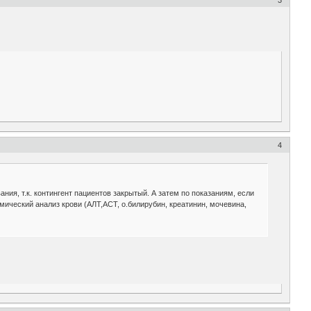
4
я, т.к. контингент пациентов закрытый. А затем по показаниям, если
мический анализ крови (АЛТ,АСТ, о.билирубин, креатинин, мочевина,