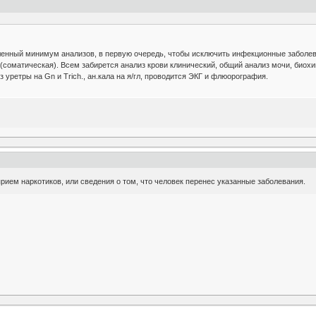
енный минимум анализов, в первую очередь, чтобы исключить инфекционные заболевани
(соматическая). Всем забирется анализ крови клинический, общий анализ мочи, биохи
з уретры на Gn и Trich., ан.кала на я/гл, проводится ЭКГ и флюорография.
прием наркотиков, или сведения о том, что человек перенес указанные заболевания.