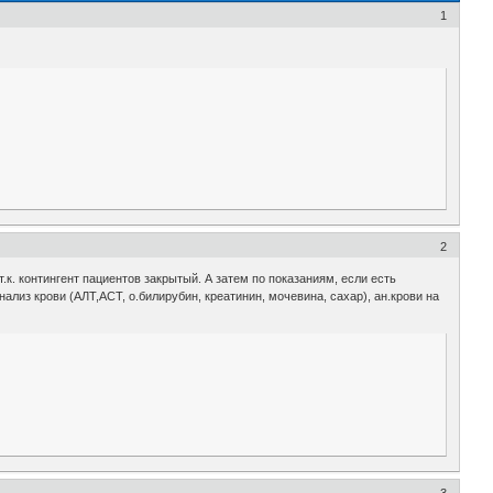
1
2
. контингент пациентов закрытый. А затем по показаниям, если есть
лиз крови (АЛТ,АСТ, о.билирубин, креатинин, мочевина, сахар), ан.крови на
3