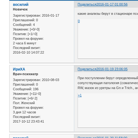
восилий
Поделиться
2016-01-17 01:00:56
Новичок
какие анализы берут в стационаре пс
Зарегистрирован
: 2016-01-17
Приглашений:
0
0
Сообщений:
4
Уважение:
[+0/-0]
Позитив:
[+1/-0]
Провел на форуме:
2 часа 6 минут
Последний визит:
2016-02-10 14:07:22
ИриХА
Поделиться
2016-01-19 23:06:05
Врач-психиатр
При поступлении берут определенный 
Зарегистрирован
: 2010-08-03
сопутствующая патология (соматическ
Приглашений:
0
RW, мазок из уретры на Gn и Trich., 
Сообщений:
196
Уважение:
[+11/-0]
+1
Позитив:
[+6/-2]
Пол:
Женский
Провел на форуме:
3 дня 12 часов
Последний визит:
2017-10-12 23:43:41
Поделиться
2016-01-20 11:58:00