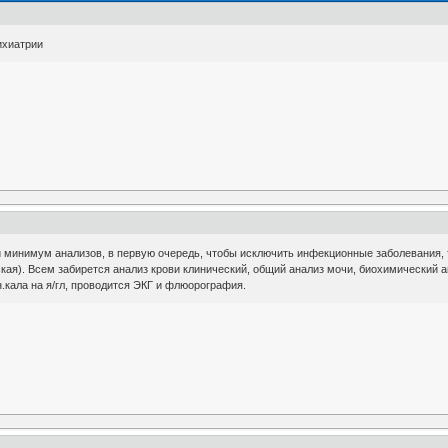
ихиатрии
минимум анализов, в первую очередь, чтобы исключить инфекционные заболевания, т.к
ая). Всем забирется анализ крови клинический, общий анализ мочи, биохимический ана
ан.кала на я/гл, проводится ЭКГ и флюорография.