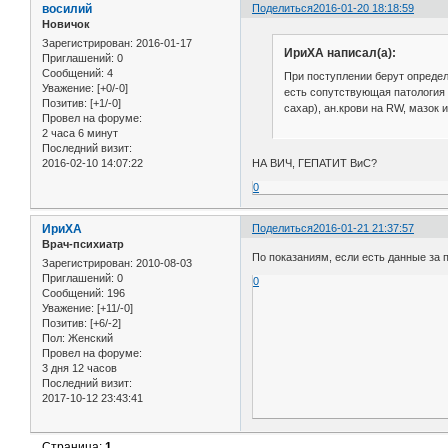
восилий
Поделиться
2016-01-20 18:18:59
Новичок
Зарегистрирован
: 2016-01-17
ИриХА написал(а):
Приглашений:
0
Сообщений:
4
При поступлении берут определ
Уважение:
[+0/-0]
есть сопутствующая патология 
Позитив:
[+1/-0]
сахар), ан.крови на RW, мазок и
Провел на форуме:
2 часа 6 минут
Последний визит:
НА ВИЧ, ГЕПАТИТ BиC?
2016-02-10 14:07:22
0
ИриХА
Поделиться
2016-01-21 21:37:57
Врач-психиатр
По показаниям, если есть данные за 
Зарегистрирован
: 2010-08-03
Приглашений:
0
0
Сообщений:
196
Уважение:
[+11/-0]
Позитив:
[+6/-2]
Пол:
Женский
Провел на форуме:
3 дня 12 часов
Последний визит:
2017-10-12 23:43:41
Страница:
1