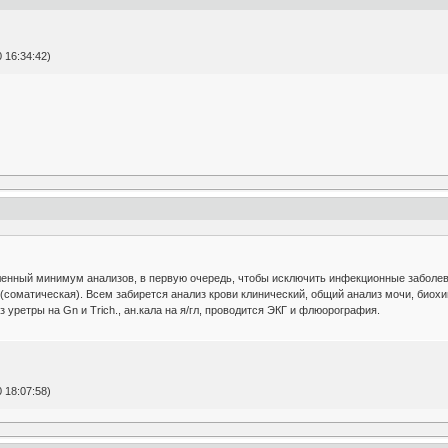
 16:34:42)
енный минимум анализов, в первую очередь, чтобы исключить инфекционные заболевани
(соматическая). Всем забирется анализ крови клинический, общий анализ мочи, биохи
з уретры на Gn и Trich., ан.кала на я/гл, проводится ЭКГ и флюорография.
 18:07:58)