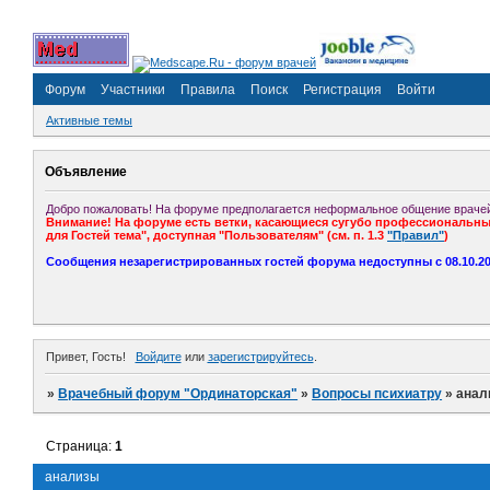
Форум
Участники
Правила
Поиск
Регистрация
Войти
Активные темы
Объявление
Добро пожаловать! На форуме предполагается неформальное общение врачей
Внимание! На форуме есть ветки, касающиеся сугубо профессиональных
для Гостей тема", доступная "Пользователям" (см. п. 1.3
"Правил"
)
Сообщения незарегистрированных гостей форума недоступны с 08.10.201
Привет, Гость!
Войдите
или
зарегистрируйтесь
.
»
Врачебный форум "Ординаторская"
»
Вопросы психиатру
»
анал
Страница:
1
анализы