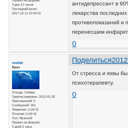
Провел на форуме:
антидепрессант в 90%
3 дня 12 часов
Последний визит:
лекарства последних
2017-10-12 23:43:41
противопоказаний и 
перенесшим инфаркт
0
Поделиться
2012
seebär
Врач
От стресса и язвы бы
психотерапевту.
0
Откуда:
Сибирь
Зарегистрирован
: 2012-02-28
Приглашений:
0
Сообщений:
301
Уважение:
[+19/-0]
Позитив:
[+10/-6]
Пол:
Мужской
Провел на форуме:
5 дней 2 часа