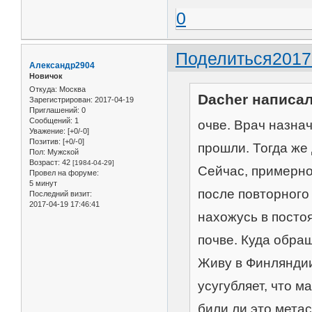
0
Поделиться
2017
Александр2904
Новичок
Откуда:
Москва
Dacher написал
Зарегистрирован
: 2017-04-19
Приглашений:
0
Сообщений:
1
очве. Врач назна
Уважение:
[+0/-0]
Позитив:
[+0/-0]
прошли. Тогда же 
Пол:
Мужской
Возраст:
42
[1984-04-29]
Сейчас, примерно
Провел на форуме:
5 минут
после повторного 
Последний визит:
2017-04-19 17:46:41
нахожусь в посто
почве. Куда обра
Живу в Финляндии
усугубляет, что м
били ли это мета