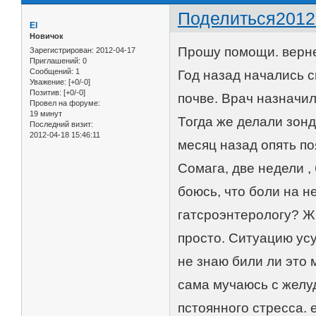
Поделиться
2012
El
Новичок
Прошу помощи. верне
Зарегистрирован
: 2012-04-17
Приглашений:
0
Сообщений:
1
Год назад начались с
Уважение:
[+0/-0]
Позитив:
[+0/-0]
почве. Врач назначи
Провел на форуме:
19 минут
Тогда же делали зонд
Последний визит:
2012-04-18 15:46:11
месяц назад опять по
Сомага, две недели ,
боюсь, что боли на н
гатсроэнтерологу? Жи
просто. Ситуацию усу
не знаю били ли это 
сама мучаюсь с желуд
пстоянного стресса. 