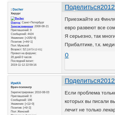
Поделиться
2012
:
Dacher
Хирург
Приезжайте из Финлян
Откуда
: Санкт-Петербург
Зарегистрирован
: 2008-08-21
евро развеют все со
Приглашений:
0
Сообщений:
4424
Я серьезно, так мно
Уважение:
[+205/-6]
Позитив:
[+44/-1]
Прибалтике, т.к. мед
Пол:
Мужской
Возраст:
52
[1973-12-01]
0
Провел на форуме:
20 дней 0 часов
Последний визит:
2019-11-12 22:59:16
Поделиться
2012
ИриХА
Врач-психиатр
Если проблема только
Зарегистрирован
: 2010-08-03
Приглашений:
0
Сообщений:
196
которых вы писали вы
Уважение:
[+11/-0]
Позитив:
[+6/-2]
лечит не только лека
Пол:
Женский