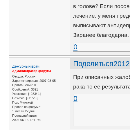
в голове? Если посов
лечение. у меня пред
выписывают антидепр
Заранее благодарна.
0
Поделиться
2012
Дежурный врач
Администратор форума
При описанных жалоб
Откуда:
Россия
Зарегистрирован
: 2007-08-05
Приглашений:
0
рака по её результат
Сообщений:
3691
Уважение:
[+233/-1]
0
Позитив:
[+115/-9]
Пол:
Мужской
Провел на форуме:
1 месяц 22 дня
Последний визит:
2026-06-16 17:11:49