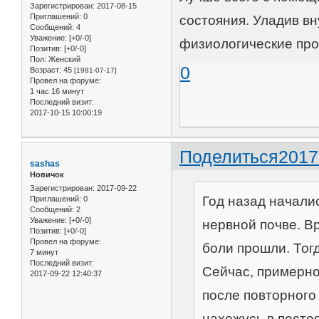
Зарегистрирован
: 2017-08-15
Приглашений:
0
состояния. Уладив в
Сообщений:
4
Уважение:
[+0/-0]
физиологические пр
Позитив:
[+0/-0]
Пол:
Женский
0
Возраст:
45
[1981-07-17]
Провел на форуме:
1 час 16 минут
Последний визит:
2017-10-15 10:00:19
Поделиться
2017
sashas
Новичок
Зарегистрирован
: 2017-09-22
Год назад началис
Приглашений:
0
Сообщений:
2
Уважение:
[+0/-0]
нервной почве. В
Позитив:
[+0/-0]
Провел на форуме:
боли прошли. Тогд
7 минут
Последний визит:
Сейчас, примерно
2017-09-22 12:40:37
после повторного 
нахожусь в посто