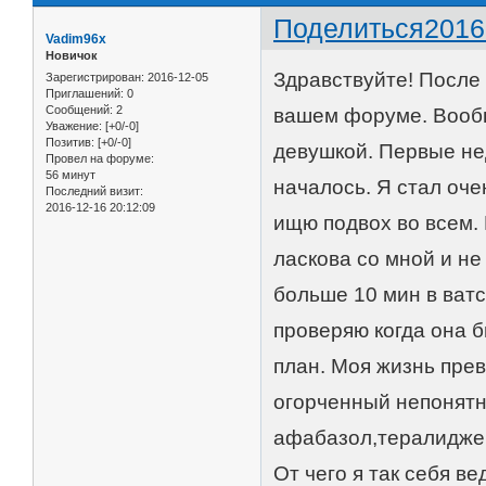
Поделиться
2016
Vadim96x
Новичок
Здравствуйте! После 
Зарегистрирован
: 2016-12-05
Приглашений:
0
Сообщений:
2
вашем форуме. Вообщ
Уважение:
[+0/-0]
Позитив:
[+0/-0]
девушкой. Первые не
Провел на форуме:
56 минут
началось. Я стал оч
Последний визит:
2016-12-16 20:12:09
ищю подвох во всем. 
ласкова со мной и не
больше 10 мин в ватс
проверяю когда она 
план. Моя жизнь прев
огорченный непонятно
афабазол,тералиджен
От чего я так себя ве