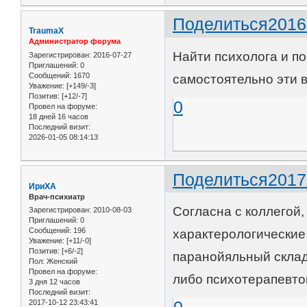
Поделиться
2016
TraumaX
Администратор форума
Найти психолога и п
Зарегистрирован
: 2016-07-27
Приглашений:
0
Сообщений:
1670
самостоятельно эти 
Уважение:
[+149/-3]
Позитив:
[+12/-7]
0
Провел на форуме:
18 дней 16 часов
Последний визит:
2026-01-05 08:14:13
Поделиться
2017
ИриХА
Врач-психиатр
Согласна с коллегой,
Зарегистрирован
: 2010-08-03
Приглашений:
0
Сообщений:
196
характерологические
Уважение:
[+11/-0]
Позитив:
[+6/-2]
паранойяльный склад
Пол:
Женский
Провел на форуме:
либо психотерапевто
3 дня 12 часов
Последний визит:
2017-10-12 23:43:41