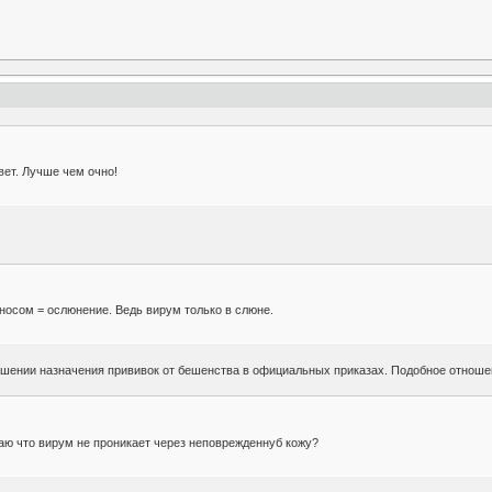
вет. Лучше чем очно!
 носом = ослюнение. Ведь вирум только в слюне.
ношении назначения прививок от бешенства в официальных приказах. Подобное отноше
маю что вирум не проникает через неповрежденнуб кожу?