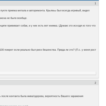
1
 пукте приема метала и авторемонта. Крьлеьь был всегда игривый, видел
 риска не было вообще.
ципе прививает собак, и у них есть вет книжка. (Думаю это исходя из того что
 100 помрет если реально был риск бешенства. Првда ли это? (П.с. у меня рост
2
ь после контакта была жива/здорова, вероятность Вашего заражения