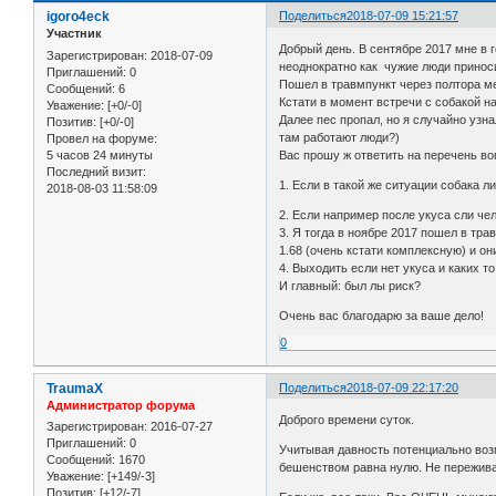
igoro4eck
Поделиться
2018-07-09 15:21:57
Участник
Добрый день. В сентябре 2017 мне в 
Зарегистрирован
: 2018-07-09
неоднократно как чужие люди приносил
Приглашений:
0
Пошел в травмпункт через полтора ме
Сообщений:
6
Кстати в момент встречи с собакой на
Уважение:
[+0/-0]
Далее пес пропал, но я случайно узна
Позитив:
[+0/-0]
там работают люди?)
Провел на форуме:
5 часов 24 минуты
Вас прошу ж ответить на перечень во
Последний визит:
1. Если в такой же ситуации собака ли
2018-08-03 11:58:09
2. Если например после укуса сли чел
3. Я тогда в ноябре 2017 пошел в тра
1.68 (очень кстати комплексную) и он
4. Выходить если нет укуса и каких т
И главный: был лы риск?
Очень вас благодарю за ваше дело!
0
TraumaX
Поделиться
2018-07-09 22:17:20
Администратор форума
Доброго времени суток.
Зарегистрирован
: 2016-07-27
Приглашений:
0
Учитывая давность потенциально возм
Сообщений:
1670
бешенством равна нулю. Не переживай
Уважение:
[+149/-3]
Позитив:
[+12/-7]