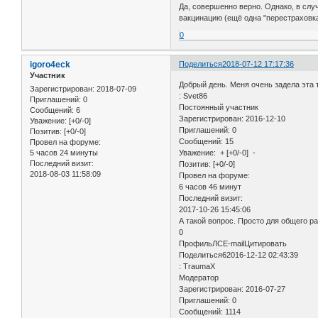
Да, совершенно верно. Однако, в слу
вакцинацию (ещё одна "перестраховка
0
igoro4eck
Поделиться
2018-07-12 17:17:36
Участник
Добрый день. Меня очень задела эта т
Зарегистрирован
: 2018-07-09
: Svet86
Приглашений:
0
Постоянный участник
Сообщений:
6
Зарегистрирован: 2016-12-10
Уважение:
[+0/-0]
Приглашений: 0
Позитив:
[+0/-0]
Сообщений: 15
Провел на форуме:
5 часов 24 минуты
Уважение: + [+0/-0] -
Последний визит:
Позитив: [+0/-0]
2018-08-03 11:58:09
Провел на форуме:
6 часов 46 минут
Последний визит:
2017-10-26 15:45:06
А такой вопрос. Просто для общего р
0
ПрофильЛСE-mailЦитировать
Поделиться62016-12-12 02:43:39
: TraumaX
Модератор
Зарегистрирован: 2016-07-27
Приглашений: 0
Сообщений: 1114