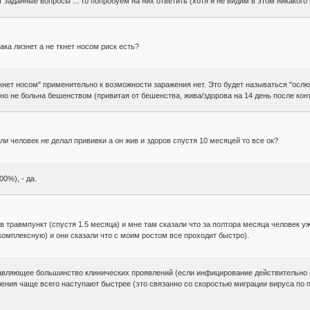
заданные вопросы ... то попробуем на них ответить (хотя и не видим в этом никакого
ака лизнет а не ткнет носом риск есть?
кнет носом" применительно к возможности заражения нет. Это будет называться "ослюн
ально не больна бешенством (привитая от бешенства, жива/здорова на 14 день после конт
ли человек не делал прививки а он жив и здоров спустя 10 месяцей то все ок?
0%), - да.
 в травмпункт (спустя 1.5 месяца) и мне там сказали что за полтора месяца человек у
 комплексную) и они сказали что с моим ростом все проходит быстро).
давляющее большинство клинических проявлений (если инфицирование действительно п
ления чаще всего наступают быстрее (это связанно со скоростью миграции вируса по