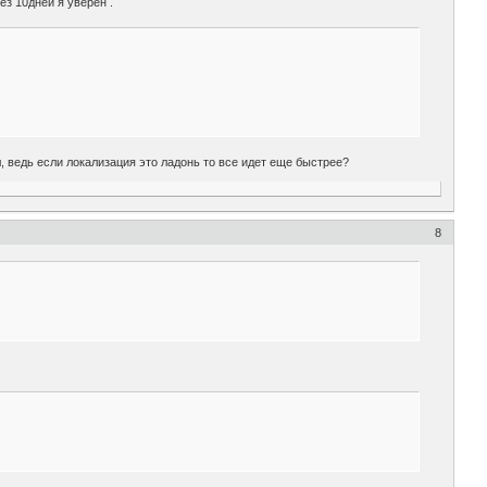
ез 10дней я уверен .
л, ведь если локализация это ладонь то все идет еще быстрее?
8