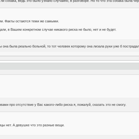
 ли собака, ведь это было узнано случайно, в разговоре. Но то что эта собака была чер
ии. Факты остаются теми же самыми.
ли, в Вашем конкретном случае никакого риска не было, нет и не будет.
ы она была реально больной, то тот человек которому она лизала руки уже б пострада
ами про отсутствие у Вас какого-либо риска я, пожалуй, сказать это не смогу.
цы нет. А девушке что это разные вещи.