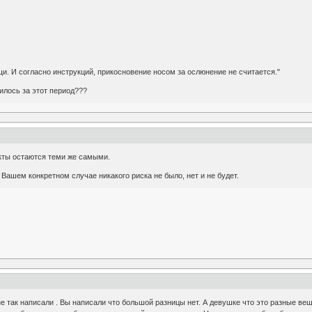
щи. И согласно инструкций, прикосновение носом за ослюнение не считается."
илось за этот период???
кты остаются теми же самыми.
 Вашем конкретном случае никакого риска не было, нет и не будет.
не так написали . Вы написали что большой разницы нет. А девушке что это разные вещ