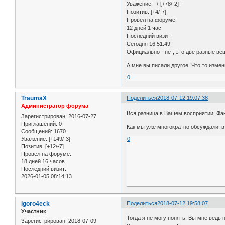
Уважение: + [+78/-2] -
Позитив: [+4/-7]
Провел на форуме:
12 дней 1 час
Последний визит:
Сегодня 16:51:49
Официально - нет, это две разные ве
А мне вы писали другое. Что то измен
0
TraumaX
Поделиться
2018-07-12 19:07:38
Администратор форума
Вся разница в Вашем восприятии. Фа
Зарегистрирован
: 2016-07-27
Приглашений:
0
Как мы уже многократно обсуждали, в
Сообщений:
1670
Уважение:
[+149/-3]
0
Позитив:
[+12/-7]
Провел на форуме:
18 дней 16 часов
Последний визит:
2026-01-05 08:14:13
igoro4eck
Поделиться
2018-07-12 19:58:07
Участник
Тогда я не могу понять. Вы мне ведь 
Зарегистрирован
: 2018-07-09