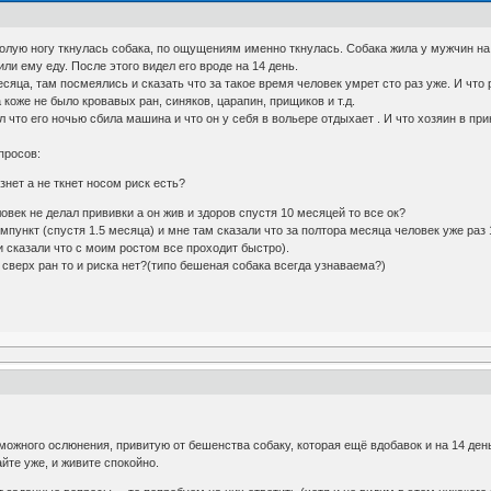
голую ногу ткнулась собака, по ощущениям именно ткнулась. Собака жила у мужчин на
и ему еду. После этого видел его вроде на 14 день.
сяца, там посмеялись и сказать что за такое время человек умрет сто раз уже. И что
 коже не было кровавых ран, синяков, царапин, прищиков и т.д.
л что его ночью сбила машина и что он у себя в вольере отдыхает . И что хозяин в прин
просов:
знет а не ткнет носом риск есть?
овек не делал прививки а он жив и здоров спустя 10 месяцей то все ок?
вмпункт (спустя 1.5 месяца) и мне там сказали что за полтора месяца человек уже раз
и сказали что с моим ростом все проходит быстро).
о сверх ран то и риска нет?(типо бешеная собака всегда узнаваема?)
ожного ослюнения, привитую от бешенства собаку, которая ещё вдобавок и на 14 ден
те уже, и живите спокойно.