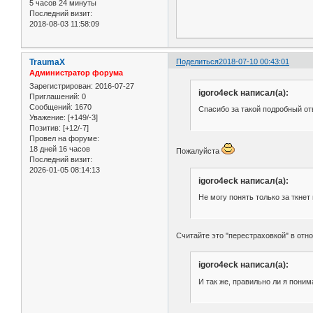
5 часов 24 минуты
Последний визит:
2018-08-03 11:58:09
TraumaX
Поделиться
2018-07-10 00:43:01
Администратор форума
Зарегистрирован
: 2016-07-27
igoro4eck написал(а):
Приглашений:
0
Сообщений:
1670
Спасибо за такой подробный от
Уважение:
[+149/-3]
Позитив:
[+12/-7]
Провел на форуме:
18 дней 16 часов
Пожалуйста
Последний визит:
2026-01-05 08:14:13
igoro4eck написал(а):
Не могу понять только за ткнет
Считайте это "перестраховкой" в от
igoro4eck написал(а):
И так же, правильно ли я пони