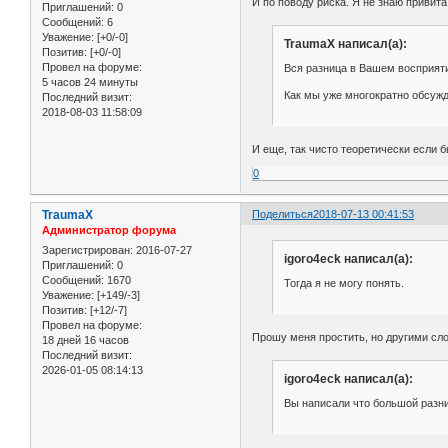
И по поводу риска. Я не знаю привита
Приглашений:
0
Сообщений:
6
Уважение:
[+0/-0]
TraumaX написал(а):
Позитив:
[+0/-0]
Провел на форуме:
Вся разница в Вашем восприят
5 часов 24 минуты
Как мы уже многократно обсужда
Последний визит:
2018-08-03 11:58:09
И еще, так чисто теоретически если б
0
TraumaX
Поделиться
2018-07-13 00:41:53
Администратор форума
Зарегистрирован
: 2016-07-27
igoro4eck написал(а):
Приглашений:
0
Сообщений:
1670
Тогда я не могу понять.
Уважение:
[+149/-3]
Позитив:
[+12/-7]
Провел на форуме:
Прошу меня простить, но другими слов
18 дней 16 часов
Последний визит:
2026-01-05 08:14:13
igoro4eck написал(а):
Вы написали что большой разни