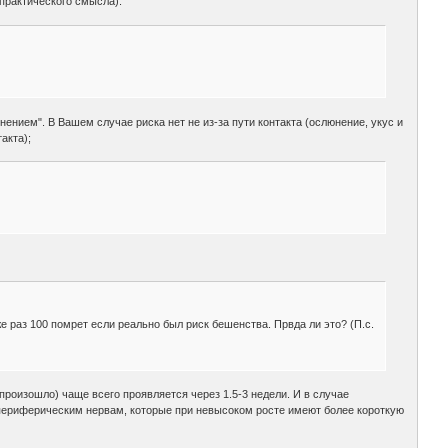
 практического смысла).
ением". В Вашем случае риска нет не из-за пути контакта (ослюнение, укус и
акта);
же раз 100 помрет если реально был риск бешенства. Првда ли это? (П.с.
роизошло) чаще всего проявляется через 1.5-3 недели. И в случае
 периферическим нервам, которые при невысоком росте имеют более короткую