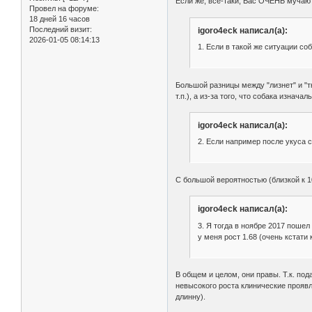
Если же, все-таки, Вас ОЧЕНЬ мучают 
Провел на форуме:
18 дней 16 часов
Последний визит:
igoro4eck написал(а):
2026-01-05 08:14:13
1. Если в такой же ситуации соб
Большой разницы между "лизнет" и "т
т.п.), а из-за того, что собака изнач
igoro4eck написал(а):
2. Если например после укуса с
С большой вероятностью (близкой к 10
igoro4eck написал(а):
3. Я тогда в ноябре 2017 пошел
у меня рост 1.68 (очень кстати
В общем и целом, они правы. Т.к. по
невысокого роста клинические прояв
длинну).