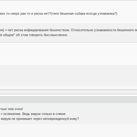
аких то сверх ран то и риска нет?(типо бешеная собака всегда узнаваема?)
ния) = нет риска инфицирования бешенством. Относительно узнаваемости бешенного ж
"в общем" об этом говорить бессмысленно.
учше чем очно!
 = ослюнение. Ведь вирум только в слюне.
о вирум не проникает через неповрежденнуб кожу?