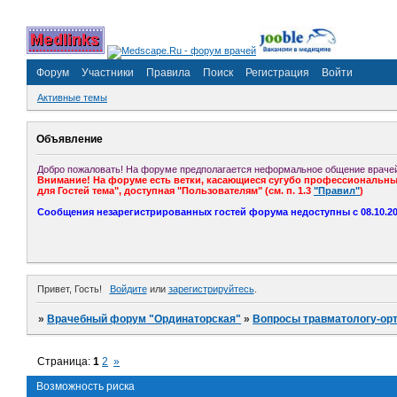
Форум
Участники
Правила
Поиск
Регистрация
Войти
Активные темы
Объявление
Добро пожаловать! На форуме предполагается неформальное общение врачей
Внимание! На форуме есть ветки, касающиеся сугубо профессиональных
для Гостей тема", доступная "Пользователям" (см. п. 1.3
"Правил"
)
Сообщения незарегистрированных гостей форума недоступны с 08.10.201
Привет, Гость!
Войдите
или
зарегистрируйтесь
.
»
Врачебный форум "Ординаторская"
»
Вопросы травматологу-ор
Страница:
1
2
»
Возможность риска