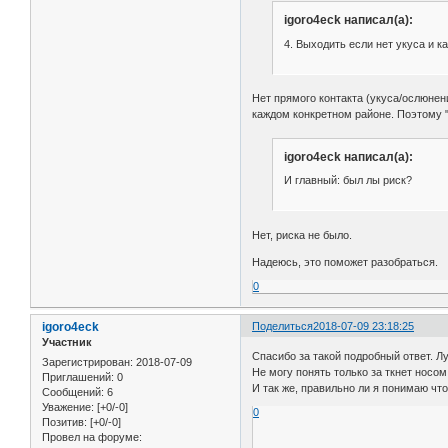
igoro4eck написал(а):
4. Выходить если нет укуса и к
Нет прямого контакта (укуса/ослюне
каждом конкретном районе. Поэтому 
igoro4eck написал(а):
И главный: был лы риск?
Нет, риска не было.
Надеюсь, это поможет разобраться.
0
igoro4eck
Поделиться
2018-07-09 23:18:25
Участник
Спасибо за такой подробный ответ. Л
Зарегистрирован
: 2018-07-09
Не могу понять только за ткнет носом
Приглашений:
0
И так же, правильно ли я понимаю чт
Сообщений:
6
Уважение:
[+0/-0]
0
Позитив:
[+0/-0]
Провел на форуме: